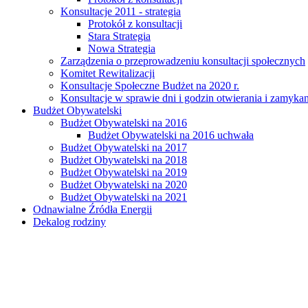
Konsultacje 2011 - strategia
Protokół z konsultacji
Stara Strategia
Nowa Strategia
Zarządzenia o przeprowadzeniu konsultacji społecznych
Komitet Rewitalizacji
Konsultacje Społeczne Budżet na 2020 r.
Konsultacje w sprawie dni i godzin otwierania i zamy
Budżet Obywatelski
Budżet Obywatelski na 2016
Budżet Obywatelski na 2016 uchwała
Budżet Obywatelski na 2017
Budżet Obywatelski na 2018
Budżet Obywatelski na 2019
Budżet Obywatelski na 2020
Budżet Obywatelski na 2021
Odnawialne Źródła Energii
Dekalog rodziny