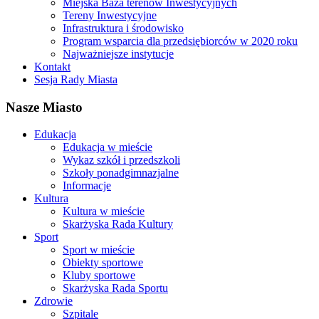
Miejska Baza terenów Inwestycyjnych
Tereny Inwestycyjne
Infrastruktura i środowisko
Program wsparcia dla przedsiębiorców w 2020 roku
Najważniejsze instytucje
Kontakt
Sesja Rady Miasta
Nasze Miasto
Edukacja
Edukacja w mieście
Wykaz szkół i przedszkoli
Szkoły ponadgimnazjalne
Informacje
Kultura
Kultura w mieście
Skarżyska Rada Kultury
Sport
Sport w mieście
Obiekty sportowe
Kluby sportowe
Skarżyska Rada Sportu
Zdrowie
Szpitale