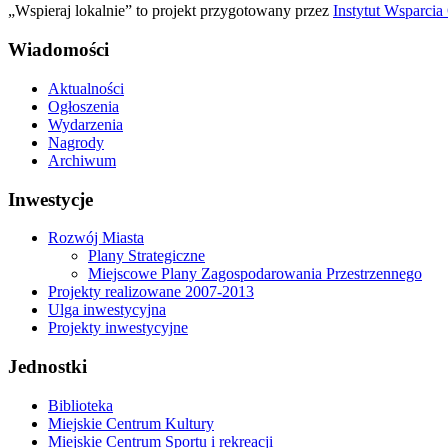
„Wspieraj lokalnie” to projekt przygotowany przez
Instytut Wsparci
Wiadomości
Aktualności
Ogłoszenia
Wydarzenia
Nagrody
Archiwum
Inwestycje
Rozwój Miasta
Plany Strategiczne
Miejscowe Plany Zagospodarowania Przestrzennego
Projekty realizowane 2007-2013
Ulga inwestycyjna
Projekty inwestycyjne
Jednostki
Biblioteka
Miejskie Centrum Kultury
Miejskie Centrum Sportu i rekreacji