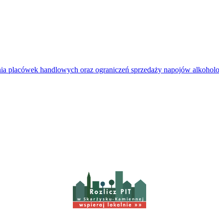
kania placówek handlowych oraz ograniczeń sprzedaży napojów alkoh
w Skarżysku-Kamiennej