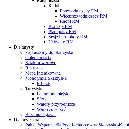
Rada miasta
Radni
Przewodniczący RM
Wiceprzewodniczący RM
Radni RM
Komisje RM
Plan pracy RM
Sesje i protokoły RM
Uchwały RM
Dla turysty
Zapraszamy do Skarżyska
Galeria miasta
Szlaki rowerowe
Rekreacja
Mapa Interaktywna
Monografia Skarżyska
E-book
Turystyka
Panoramy miejskie
Sferia
Walory przyrodnicze
Warto zobaczyć
Baza noclegowa
Dla inwestora
Pakiet Wsparcia dla Przedsiębiorców w Skarżysku-Ka