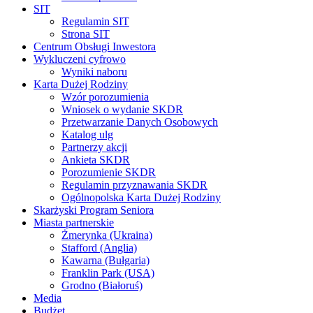
SIT
Regulamin SIT
Strona SIT
Centrum Obsługi Inwestora
Wykluczeni cyfrowo
Wyniki naboru
Karta Dużej Rodziny
Wzór porozumienia
Wniosek o wydanie SKDR
Przetwarzanie Danych Osobowych
Katalog ulg
Partnerzy akcji
Ankieta SKDR
Porozumienie SKDR
Regulamin przyznawania SKDR
Ogólnopolska Karta Dużej Rodziny
Skarżyski Program Seniora
Miasta partnerskie
Żmerynka (Ukraina)
Stafford (Anglia)
Kawarna (Bułgaria)
Franklin Park (USA)
Grodno (Białoruś)
Media
Budżet