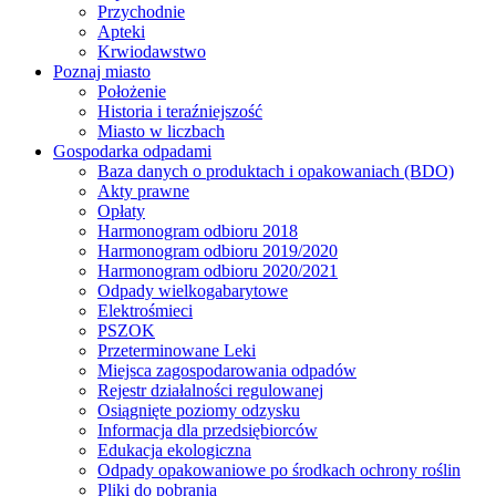
Przychodnie
Apteki
Krwiodawstwo
Poznaj miasto
Położenie
Historia i teraźniejszość
Miasto w liczbach
Gospodarka odpadami
Baza danych o produktach i opakowaniach (BDO)
Akty prawne
Opłaty
Harmonogram odbioru 2018
Harmonogram odbioru 2019/2020
Harmonogram odbioru 2020/2021
Odpady wielkogabarytowe
Elektrośmieci
PSZOK
Przeterminowane Leki
Miejsca zagospodarowania odpadów
Rejestr działalności regulowanej
Osiągnięte poziomy odzysku
Informacja dla przedsiębiorców
Edukacja ekologiczna
Odpady opakowaniowe po środkach ochrony roślin
Pliki do pobrania