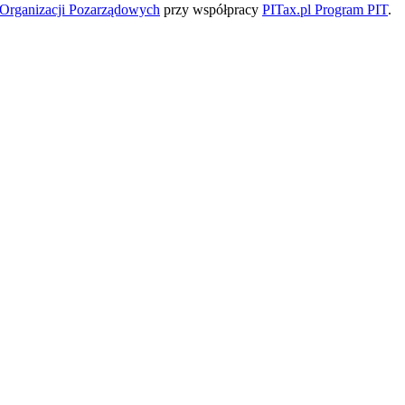
a Organizacji Pozarządowych
przy współpracy
PITax.pl Program PIT
.