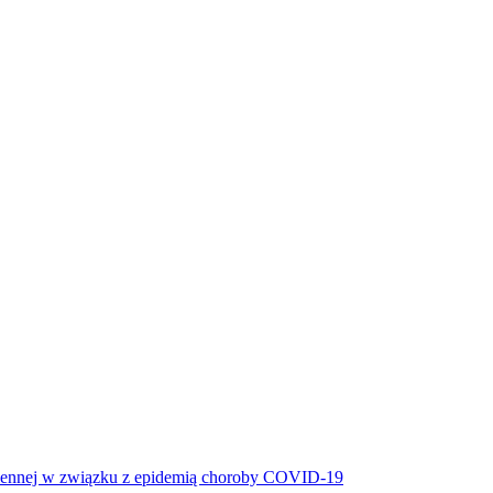
miennej w związku z epidemią choroby COVID-19