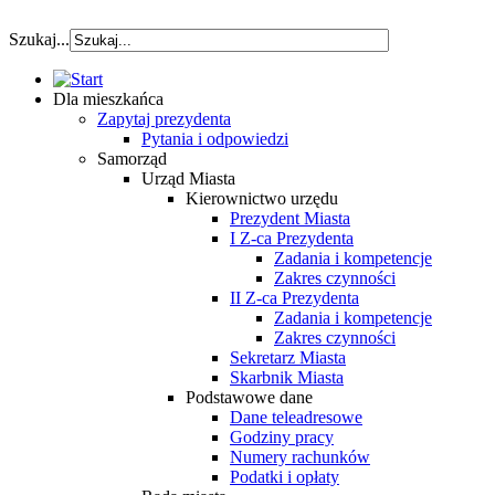
szybka pozyczka
Szukaj...
Dla mieszkańca
Zapytaj prezydenta
Pytania i odpowiedzi
Samorząd
Urząd Miasta
Kierownictwo urzędu
Prezydent Miasta
I Z-ca Prezydenta
Zadania i kompetencje
Zakres czynności
II Z-ca Prezydenta
Zadania i kompetencje
Zakres czynności
Sekretarz Miasta
Skarbnik Miasta
Podstawowe dane
Dane teleadresowe
Godziny pracy
Numery rachunków
Podatki i opłaty