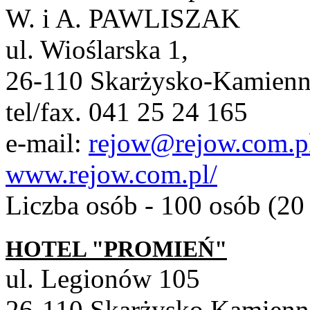
W. i A. PAWLISZAK
ul. Wioślarska 1,
26-110 Skarżysko-Kamien
tel/fax. 041 25 24 165
e-mail:
rejow@rejow.com.p
www.rejow.com.pl/
Liczba osób - 100 osób (2
HOTEL "PROMIEŃ"
ul. Legionów 105
26-110 Skarżysko Kamienn