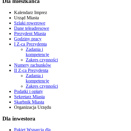
Dla mieszkańca
Kalendarz Imprez
Urząd Miasta
Szlaki rowerowe
Dane teleadresowe
Prezydent Miasta
Godziny pracy
I Z-ca Prezydenta
Zadania i
kompetencje
Zakres czynności
Numery rachunków
II Z-ca Prezydenta
Zadania i
kompetencje
Zakres czynności
Podatki i opłaty
Sekretarz Miasta
Skarbnik Miasta
Organizacja Urzędu
Dla inwestora
Pakiet Wsparcia dla