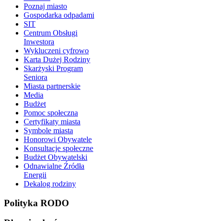
Poznaj miasto
Gospodarka odpadami
SIT
Centrum Obsługi
Inwestora
Wykluczeni cyfrowo
Karta Dużej Rodziny
Skarżyski Program
Seniora
Miasta partnerskie
Media
Budżet
Pomoc społeczna
Certyfikaty miasta
Symbole miasta
Honorowi Obywatele
Konsultacje społeczne
Budżet Obywatelski
Odnawialne Źródła
Energii
Dekalog rodziny
Polityka RODO