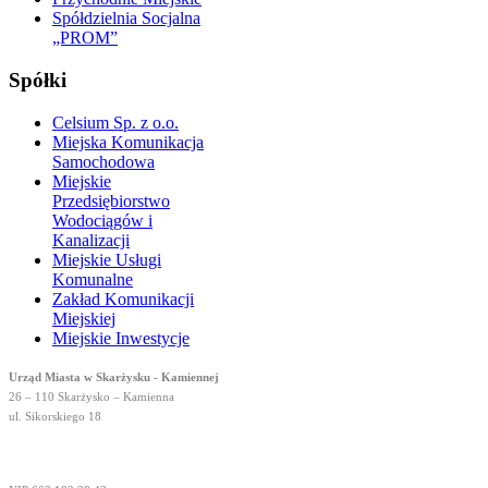
Spółdzielnia Socjalna
„PROM”
Spółki
Celsium Sp. z o.o.
Miejska Komunikacja
Samochodowa
Miejskie
Przedsiębiorstwo
Wodociągów i
Kanalizacji
Miejskie Usługi
Komunalne
Zakład Komunikacji
Miejskiej
Miejskie Inwestycje
Urząd Miasta w Skarżysku - Kamiennej
26 – 110 Skarżysko – Kamienna
ul. Sikorskiego 18