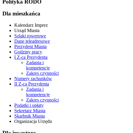
Polityka RODO
Dla mieszkańca
Kalendarz Imprez
Urząd Miasta
Szlaki rowerowe
Dane teleadresowe
Prezydent Miasta
Godziny pracy
I Z-ca Prezydenta
Zadania i
kompetencje
Zakres czynności
Numery rachunków
II Z-ca Prezydenta
Zadania i
kompetencje
Zakres czynności
Podatki i opłaty
Sekretarz Miasta
Skarbnik Miasta
Organizacja Urzędu
Dla inwestora