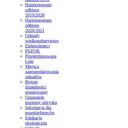
Harmonogram
odbioru
2019/2020
Harmonogram
odbioru
2020/2021
Odpady
wielkogabarytowe
Elektrośmieci
PSZOK
Przeterminowane
Leki
Miejsca
zagospodarowania
odpadów
Rejestr
działalności
regulowanej
Osiągnięte
poziomy odzysku
Informacja dla
przedsiębiorców
Edukacja
ekologiczna