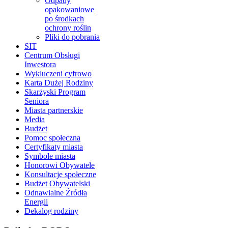
Odpady
opakowaniowe
po środkach
ochrony roślin
Pliki do pobrania
SIT
Centrum Obsługi
Inwestora
Wykluczeni cyfrowo
Karta Dużej Rodziny
Skarżyski Program
Seniora
Miasta partnerskie
Media
Budżet
Pomoc społeczna
Certyfikaty miasta
Symbole miasta
Honorowi Obywatele
Konsultacje społeczne
Budżet Obywatelski
Odnawialne Źródła
Energii
Dekalog rodziny