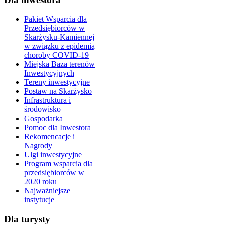
Pakiet Wsparcia dla
Przedsiębiorców w
Skarżysku-Kamiennej
w związku z epidemią
choroby COVID-19
Miejska Baza terenów
Inwestycyjnych
Tereny inwestycyjne
Postaw na Skarżysko
Infrastruktura i
środowisko
Gospodarka
Pomoc dla Inwestora
Rekomencacje i
Nagrody
Ulgi inwestycyjne
Program wsparcia dla
przedsiębiorców w
2020 roku
Najważniejsze
instytucje
Dla turysty