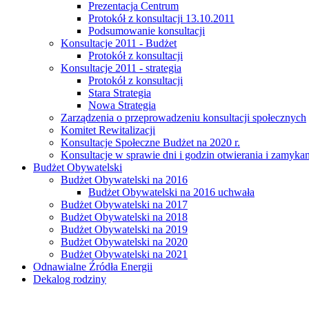
Prezentacja Centrum
Protokół z konsultacji 13.10.2011
Podsumowanie konsultacji
Konsultacje 2011 - Budżet
Protokół z konsultacji
Konsultacje 2011 - strategia
Protokół z konsultacji
Stara Strategia
Nowa Strategia
Zarządzenia o przeprowadzeniu konsultacji społecznych
Komitet Rewitalizacji
Konsultacje Społeczne Budżet na 2020 r.
Konsultacje w sprawie dni i godzin otwierania i zamy
Budżet Obywatelski
Budżet Obywatelski na 2016
Budżet Obywatelski na 2016 uchwała
Budżet Obywatelski na 2017
Budżet Obywatelski na 2018
Budżet Obywatelski na 2019
Budżet Obywatelski na 2020
Budżet Obywatelski na 2021
Odnawialne Źródła Energii
Dekalog rodziny