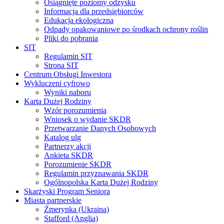
Osiągnięte poziomy odzysku
Informacja dla przedsiębiorców
Edukacja ekologiczna
Odpady opakowaniowe po środkach ochrony roślin
Pliki do pobrania
SIT
Regulamin SIT
Strona SIT
Centrum Obsługi Inwestora
Wykluczeni cyfrowo
Wyniki naboru
Karta Dużej Rodziny
Wzór porozumienia
Wniosek o wydanie SKDR
Przetwarzanie Danych Osobowych
Katalog ulg
Partnerzy akcji
Ankieta SKDR
Porozumienie SKDR
Regulamin przyznawania SKDR
Ogólnopolska Karta Dużej Rodziny
Skarżyski Program Seniora
Miasta partnerskie
Żmerynka (Ukraina)
Stafford (Anglia)