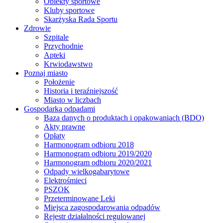
Obiekty sportowe
Kluby sportowe
Skarżyska Rada Sportu
Zdrowie
Szpitale
Przychodnie
Apteki
Krwiodawstwo
Poznaj miasto
Położenie
Historia i teraźniejszość
Miasto w liczbach
Gospodarka odpadami
Baza danych o produktach i opakowaniach (BDO)
Akty prawne
Opłaty
Harmonogram odbioru 2018
Harmonogram odbioru 2019/2020
Harmonogram odbioru 2020/2021
Odpady wielkogabarytowe
Elektrośmieci
PSZOK
Przeterminowane Leki
Miejsca zagospodarowania odpadów
Rejestr działalności regulowanej