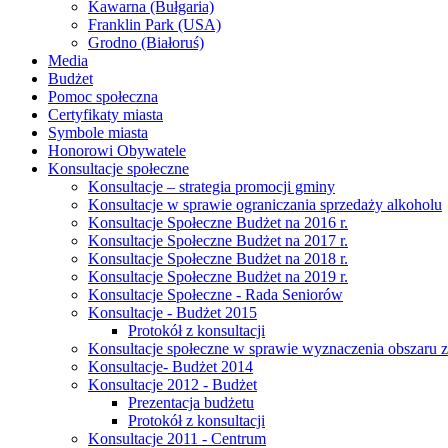
Kawarna (Bułgaria)
Franklin Park (USA)
Grodno (Białoruś)
Media
Budżet
Pomoc społeczna
Certyfikaty miasta
Symbole miasta
Honorowi Obywatele
Konsultacje społeczne
Konsultacje – strategia promocji gminy
Konsultacje w sprawie ograniczania sprzedaży alkoholu
Konsultacje Społeczne Budżet na 2016 r.
Konsultacje Społeczne Budżet na 2017 r.
Konsultacje Społeczne Budżet na 2018 r.
Konsultacje Społeczne Budżet na 2019 r.
Konsultacje Społeczne - Rada Seniorów
Konsultacje - Budżet 2015
Protokół z konsultacji
Konsultacje społeczne w sprawie wyznaczenia obszaru z
Konsultacje- Budżet 2014
Konsultacje 2012 - Budżet
Prezentacja budżetu
Protokół z konsultacji
Konsultacje 2011 - Centrum