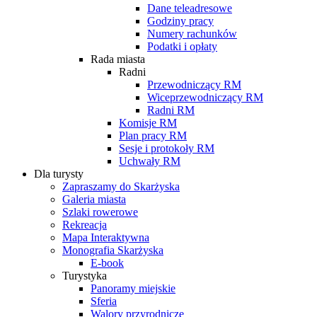
Dane teleadresowe
Godziny pracy
Numery rachunków
Podatki i opłaty
Rada miasta
Radni
Przewodniczący RM
Wiceprzewodniczący RM
Radni RM
Komisje RM
Plan pracy RM
Sesje i protokoły RM
Uchwały RM
Dla turysty
Zapraszamy do Skarżyska
Galeria miasta
Szlaki rowerowe
Rekreacja
Mapa Interaktywna
Monografia Skarżyska
E-book
Turystyka
Panoramy miejskie
Sferia
Walory przyrodnicze