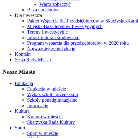
Warto zobaczyć
Baza noclegowa
Dla inwestora
Pakiet Wsparcia dla Przedsiębiorców w Skarżysku-Ka
Miejska Baza terenów Inwestycyjnych
Tereny Inwestycyjne
Infrastruktura i środowisko
Program wsparcia dla przedsiębiorców w 2020 roku
Najważniejsze instytucje
Kontakt
Sesja Rady Miasta
Nasze Miasto
Edukacja
Edukacja w mieście
Wykaz szkół i przedszkoli
Szkoły ponadgimnazjalne
Informacje
Kultura
Kultura w mieście
Skarżyska Rada Kultury
Sport
Sport w mieście