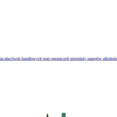
kania placówek handlowych oraz ograniczeń sprzedaży napojów alkoh