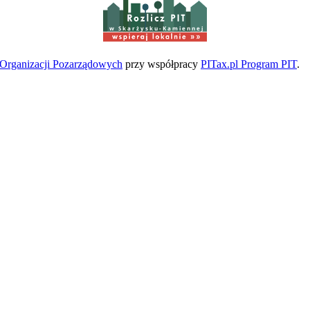
w Skarżysku-Kamiennej
a Organizacji Pozarządowych
przy współpracy
PITax.pl Program PIT
.