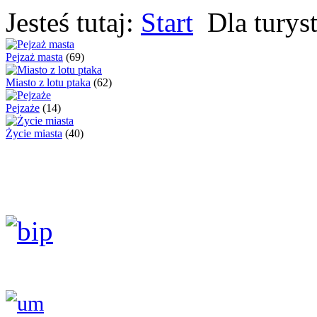
Jesteś tutaj:
Start
Dla turys
Pejzaż masta
(69)
Miasto z lotu ptaka
(62)
Pejzaże
(14)
Życie miasta
(40)