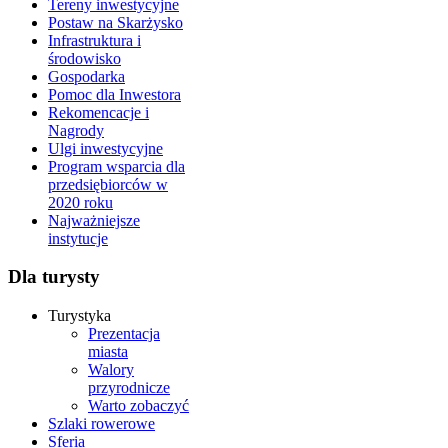
Tereny inwestycyjne
Postaw na Skarżysko
Infrastruktura i
środowisko
Gospodarka
Pomoc dla Inwestora
Rekomencacje i
Nagrody
Ulgi inwestycyjne
Program wsparcia dla
przedsiębiorców w
2020 roku
Najważniejsze
instytucje
Dla turysty
Turystyka
Prezentacja
miasta
Walory
przyrodnicze
Warto zobaczyć
Szlaki rowerowe
Sferia