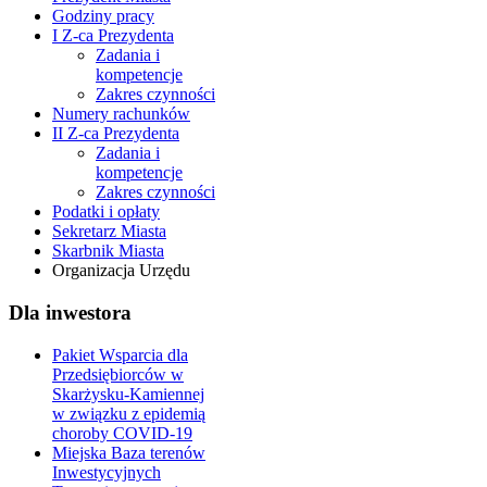
Godziny pracy
I Z-ca Prezydenta
Zadania i
kompetencje
Zakres czynności
Numery rachunków
II Z-ca Prezydenta
Zadania i
kompetencje
Zakres czynności
Podatki i opłaty
Sekretarz Miasta
Skarbnik Miasta
Organizacja Urzędu
Dla inwestora
Pakiet Wsparcia dla
Przedsiębiorców w
Skarżysku-Kamiennej
w związku z epidemią
choroby COVID-19
Miejska Baza terenów
Inwestycyjnych