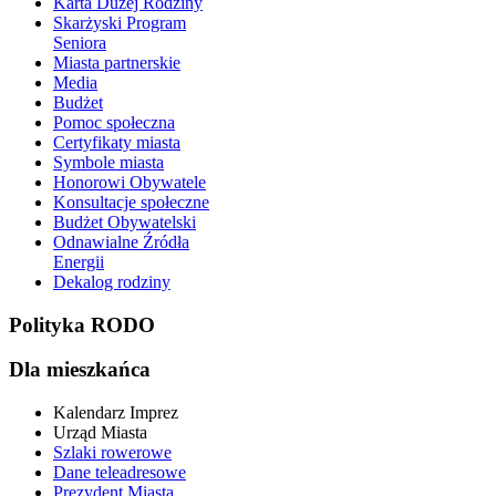
Karta Dużej Rodziny
Skarżyski Program
Seniora
Miasta partnerskie
Media
Budżet
Pomoc społeczna
Certyfikaty miasta
Symbole miasta
Honorowi Obywatele
Konsultacje społeczne
Budżet Obywatelski
Odnawialne Źródła
Energii
Dekalog rodziny
Polityka RODO
Dla mieszkańca
Kalendarz Imprez
Urząd Miasta
Szlaki rowerowe
Dane teleadresowe
Prezydent Miasta