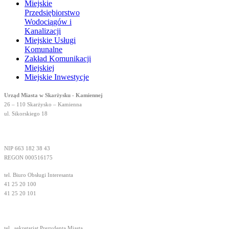
Miejskie
Przedsiębiorstwo
Wodociągów i
Kanalizacji
Miejskie Usługi
Komunalne
Zakład Komunikacji
Miejskiej
Miejskie Inwestycje
Urząd Miasta w Skarżysku - Kamiennej
26 – 110 Skarżysko – Kamienna
ul. Sikorskiego 18
NIP 663 182 38 43
REGON 000516175
tel. Biuro Obsługi Interesanta
41 25 20 100
41 25 20 101
tel.
sekretariat Prezydenta Miasta