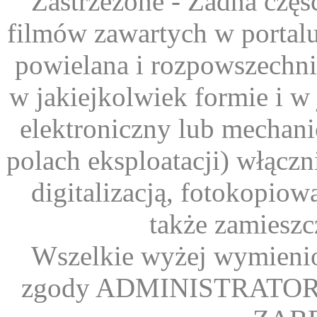
Zastrzeżone - Żadna część
filmów zawartych w portal
powielana i rozpowszechni
w jakiejkolwiek formie i w
elektroniczny lub mechani
polach eksploatacji) włącz
digitalizacją, fotokopio
także zamieszc
Wszelkie wyżej wymienio
zgody ADMINISTRATORA s