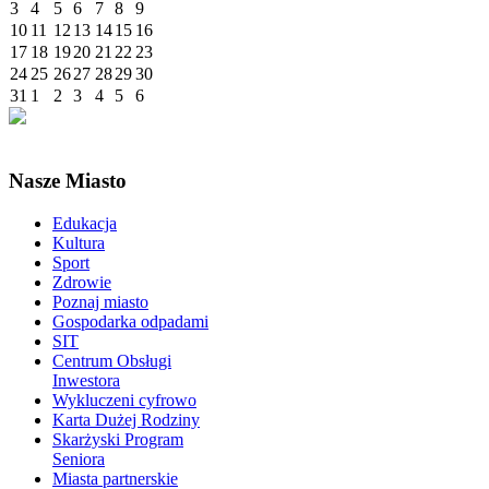
3
4
5
6
7
8
9
10
11
12
13
14
15
16
17
18
19
20
21
22
23
24
25
26
27
28
29
30
31
1
2
3
4
5
6
Nasze Miasto
Edukacja
Kultura
Sport
Zdrowie
Poznaj miasto
Gospodarka odpadami
SIT
Centrum Obsługi
Inwestora
Wykluczeni cyfrowo
Karta Dużej Rodziny
Skarżyski Program
Seniora
Miasta partnerskie