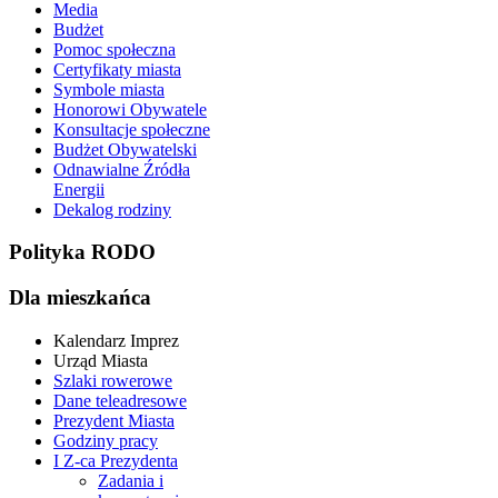
Media
Budżet
Pomoc społeczna
Certyfikaty miasta
Symbole miasta
Honorowi Obywatele
Konsultacje społeczne
Budżet Obywatelski
Odnawialne Źródła
Energii
Dekalog rodziny
Polityka RODO
Dla mieszkańca
Kalendarz Imprez
Urząd Miasta
Szlaki rowerowe
Dane teleadresowe
Prezydent Miasta
Godziny pracy
I Z-ca Prezydenta
Zadania i