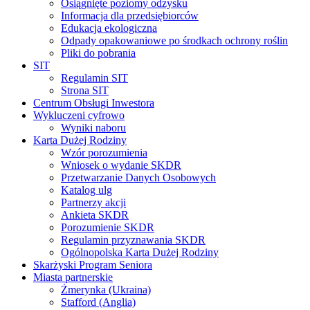
Osiągnięte poziomy odzysku
Informacja dla przedsiębiorców
Edukacja ekologiczna
Odpady opakowaniowe po środkach ochrony roślin
Pliki do pobrania
SIT
Regulamin SIT
Strona SIT
Centrum Obsługi Inwestora
Wykluczeni cyfrowo
Wyniki naboru
Karta Dużej Rodziny
Wzór porozumienia
Wniosek o wydanie SKDR
Przetwarzanie Danych Osobowych
Katalog ulg
Partnerzy akcji
Ankieta SKDR
Porozumienie SKDR
Regulamin przyznawania SKDR
Ogólnopolska Karta Dużej Rodziny
Skarżyski Program Seniora
Miasta partnerskie
Żmerynka (Ukraina)
Stafford (Anglia)