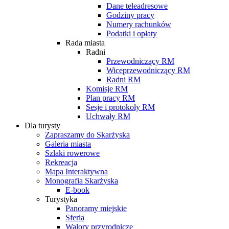
Dane teleadresowe
Godziny pracy
Numery rachunków
Podatki i opłaty
Rada miasta
Radni
Przewodniczący RM
Wiceprzewodniczący RM
Radni RM
Komisje RM
Plan pracy RM
Sesje i protokoły RM
Uchwały RM
Dla turysty
Zapraszamy do Skarżyska
Galeria miasta
Szlaki rowerowe
Rekreacja
Mapa Interaktywna
Monografia Skarżyska
E-book
Turystyka
Panoramy miejskie
Sferia
Walory przyrodnicze