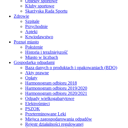
Obiekty sportowe
Kluby sportowe
Skarżyska Rada Sportu
Zdrowie
Szpitale
Przychodnie
Apteki
Krwiodawstwo
Poznaj miasto
Położenie
Historia i teraźniejszość
Miasto w liczbach
Gospodarka odpadami
Baza danych o produktach i opakowaniach (BDO)
Akty prawne
Opłaty
Harmonogram odbioru 2018
Harmonogram odbioru 2019/2020
Harmonogram odbioru 2020/2021
Odpady wielkogabarytowe
Elektrośmieci
PSZOK
Przeterminowane Leki
Miejsca zagospodarowania odpadów
Rejestr działalności regulowanej