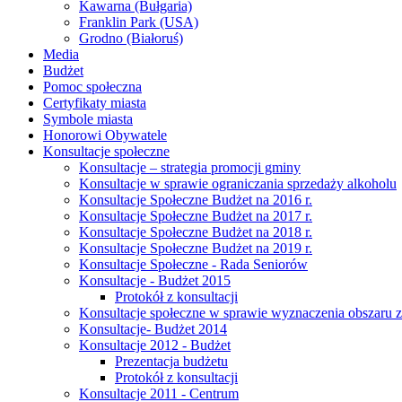
Kawarna (Bułgaria)
Franklin Park (USA)
Grodno (Białoruś)
Media
Budżet
Pomoc społeczna
Certyfikaty miasta
Symbole miasta
Honorowi Obywatele
Konsultacje społeczne
Konsultacje – strategia promocji gminy
Konsultacje w sprawie ograniczania sprzedaży alkoholu
Konsultacje Społeczne Budżet na 2016 r.
Konsultacje Społeczne Budżet na 2017 r.
Konsultacje Społeczne Budżet na 2018 r.
Konsultacje Społeczne Budżet na 2019 r.
Konsultacje Społeczne - Rada Seniorów
Konsultacje - Budżet 2015
Protokół z konsultacji
Konsultacje społeczne w sprawie wyznaczenia obszaru z
Konsultacje- Budżet 2014
Konsultacje 2012 - Budżet
Prezentacja budżetu
Protokół z konsultacji
Konsultacje 2011 - Centrum