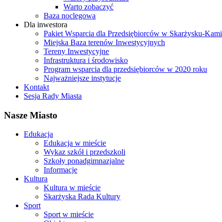
Warto zobaczyć
Baza noclegowa
Dla inwestora
Pakiet Wsparcia dla Przedsiębiorców w Skarżysku-Ka
Miejska Baza terenów Inwestycyjnych
Tereny Inwestycyjne
Infrastruktura i środowisko
Program wsparcia dla przedsiębiorców w 2020 roku
Najważniejsze instytucje
Kontakt
Sesja Rady Miasta
Nasze Miasto
Edukacja
Edukacja w mieście
Wykaz szkół i przedszkoli
Szkoły ponadgimnazjalne
Informacje
Kultura
Kultura w mieście
Skarżyska Rada Kultury
Sport
Sport w mieście