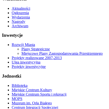
Aktualności
Ogłoszenia
Wydarzenia
Nagrody
Archiwum
Inwestycje
Rozwój Miasta
Plany Strategiczne
Miejscowe Plany Zagospodarowania Przestrzennego
Projekty realizowane 2007-2013
Ulga inwestycyjna
Projekty inwestycyjne
Jednostki
Biblioteka
Miejskie Centrum Kultury
Miejskie Centrum Sportu i rekreacji
MOPS
Muzeum im. Orła Białego
Centrum Integracji Społecznej