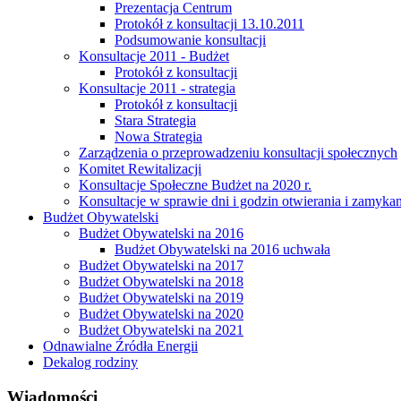
Prezentacja Centrum
Protokół z konsultacji 13.10.2011
Podsumowanie konsultacji
Konsultacje 2011 - Budżet
Protokół z konsultacji
Konsultacje 2011 - strategia
Protokół z konsultacji
Stara Strategia
Nowa Strategia
Zarządzenia o przeprowadzeniu konsultacji społecznych
Komitet Rewitalizacji
Konsultacje Społeczne Budżet na 2020 r.
Konsultacje w sprawie dni i godzin otwierania i zamy
Budżet Obywatelski
Budżet Obywatelski na 2016
Budżet Obywatelski na 2016 uchwała
Budżet Obywatelski na 2017
Budżet Obywatelski na 2018
Budżet Obywatelski na 2019
Budżet Obywatelski na 2020
Budżet Obywatelski na 2021
Odnawialne Źródła Energii
Dekalog rodziny
Wiadomości