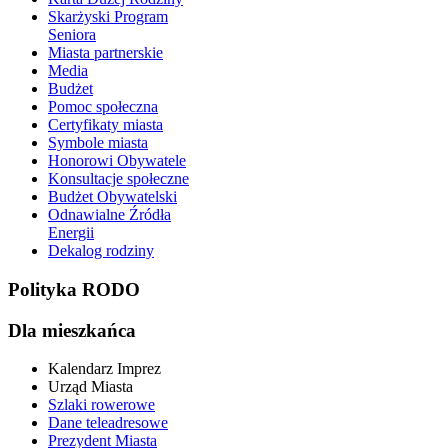
Skarżyski Program
Seniora
Miasta partnerskie
Media
Budżet
Pomoc społeczna
Certyfikaty miasta
Symbole miasta
Honorowi Obywatele
Konsultacje społeczne
Budżet Obywatelski
Odnawialne Źródła
Energii
Dekalog rodziny
Polityka RODO
Dla mieszkańca
Kalendarz Imprez
Urząd Miasta
Szlaki rowerowe
Dane teleadresowe
Prezydent Miasta