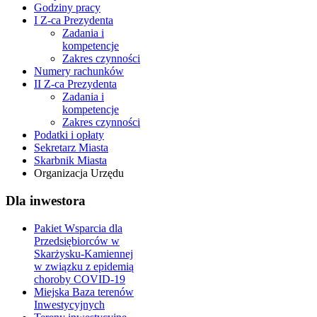
Godziny pracy
I Z-ca Prezydenta
Zadania i
kompetencje
Zakres czynności
Numery rachunków
II Z-ca Prezydenta
Zadania i
kompetencje
Zakres czynności
Podatki i opłaty
Sekretarz Miasta
Skarbnik Miasta
Organizacja Urzędu
Dla inwestora
Pakiet Wsparcia dla
Przedsiębiorców w
Skarżysku-Kamiennej
w związku z epidemią
choroby COVID-19
Miejska Baza terenów
Inwestycyjnych