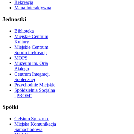
Rekreacja
Mapa Interaktywna
Jednostki
Biblioteka
Miejskie Centrum
Kultury
Miejskie Centrum
Sportu i rekreacji
MOPS
Muzeum im. Orła
Białego
Centrum Integracji
Społecznej
Przychodnie Miejskie
Spółdzielnia Socjalna
„PROM”
Spółki
Celsium Sp. z o.o.
Miejska Komunikacja
Samochodowa