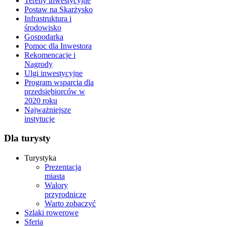
Tereny inwestycyjne
Postaw na Skarżysko
Infrastruktura i
środowisko
Gospodarka
Pomoc dla Inwestora
Rekomencacje i
Nagrody
Ulgi inwestycyjne
Program wsparcia dla
przedsiębiorców w
2020 roku
Najważniejsze
instytucje
Dla turysty
Turystyka
Prezentacja
miasta
Walory
przyrodnicze
Warto zobaczyć
Szlaki rowerowe
Sferia