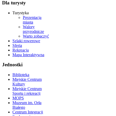
Dla turysty
Turystyka
Prezentacja
miasta
Walory
przyrodnicze
Warto zobaczyć
Szlaki rowerowe
Sferia
Rekreacja
Mapa Interaktywna
Jednostki
Biblioteka
Miejskie Centrum
Kultury
Miejskie Centrum
Sportu i rekreacji
MOPS
Muzeum im. Orła
Białego
Centrum Integracji