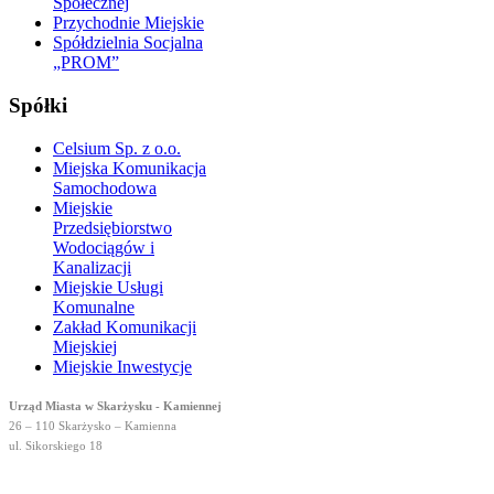
Społecznej
Przychodnie Miejskie
Spółdzielnia Socjalna
„PROM”
Spółki
Celsium Sp. z o.o.
Miejska Komunikacja
Samochodowa
Miejskie
Przedsiębiorstwo
Wodociągów i
Kanalizacji
Miejskie Usługi
Komunalne
Zakład Komunikacji
Miejskiej
Miejskie Inwestycje
Urząd Miasta w Skarżysku - Kamiennej
26 – 110 Skarżysko – Kamienna
ul. Sikorskiego 18