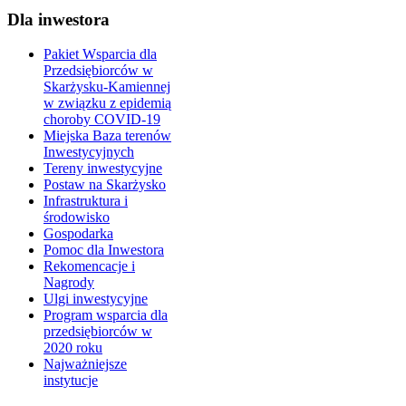
Dla inwestora
Pakiet Wsparcia dla
Przedsiębiorców w
Skarżysku-Kamiennej
w związku z epidemią
choroby COVID-19
Miejska Baza terenów
Inwestycyjnych
Tereny inwestycyjne
Postaw na Skarżysko
Infrastruktura i
środowisko
Gospodarka
Pomoc dla Inwestora
Rekomencacje i
Nagrody
Ulgi inwestycyjne
Program wsparcia dla
przedsiębiorców w
2020 roku
Najważniejsze
instytucje