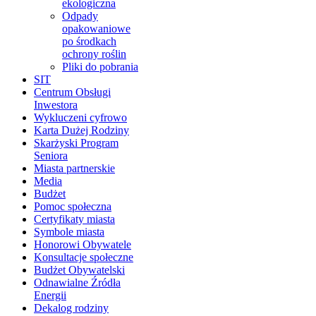
ekologiczna
Odpady
opakowaniowe
po środkach
ochrony roślin
Pliki do pobrania
SIT
Centrum Obsługi
Inwestora
Wykluczeni cyfrowo
Karta Dużej Rodziny
Skarżyski Program
Seniora
Miasta partnerskie
Media
Budżet
Pomoc społeczna
Certyfikaty miasta
Symbole miasta
Honorowi Obywatele
Konsultacje społeczne
Budżet Obywatelski
Odnawialne Źródła
Energii
Dekalog rodziny