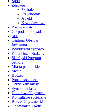
Sport
Zdrowie
Szpitale
Przychodnie
Apteki
Krwiodawstwo
Poznaj miasto
Gospodarka odpadami
SIT
Centrum Obsługi
Inwestora
Wykluczeni cyfrowo
Karta Dużej Rodziny
Skarżyski Program
Seniora
Miasta partnerskie
Media
Budżet
Pomoc społeczna
Certyfikaty miasta
Symbole miasta
Honorowi Obywatele
Konsultacje społeczne
Budżet Obywatelski
Odnawialne Źródła