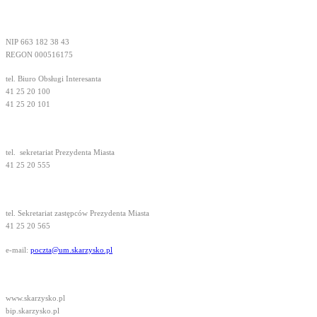
NIP 663 182 38 43
REGON 000516175
tel. Biuro Obsługi Interesanta
41 25 20 100
41 25 20 101
tel.
sekretariat Prezydenta Miasta
41 25 20 555
tel. Sekretariat zastępców Prezydenta Miasta
41 25 20 565
e-mail:
poczta@um.skarzysko.pl
www.skarzysko.pl
bip.skarzysko.pl