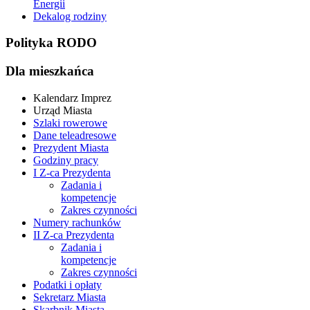
Energii
Dekalog rodziny
Polityka RODO
Dla mieszkańca
Kalendarz Imprez
Urząd Miasta
Szlaki rowerowe
Dane teleadresowe
Prezydent Miasta
Godziny pracy
I Z-ca Prezydenta
Zadania i
kompetencje
Zakres czynności
Numery rachunków
II Z-ca Prezydenta
Zadania i
kompetencje
Zakres czynności
Podatki i opłaty
Sekretarz Miasta
Skarbnik Miasta