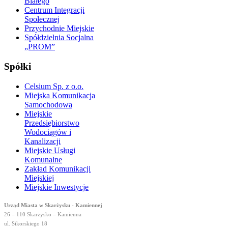
Białego
Centrum Integracji
Społecznej
Przychodnie Miejskie
Spółdzielnia Socjalna
„PROM”
Spółki
Celsium Sp. z o.o.
Miejska Komunikacja
Samochodowa
Miejskie
Przedsiębiorstwo
Wodociągów i
Kanalizacji
Miejskie Usługi
Komunalne
Zakład Komunikacji
Miejskiej
Miejskie Inwestycje
Urząd Miasta w Skarżysku - Kamiennej
26 – 110 Skarżysko – Kamienna
ul. Sikorskiego 18