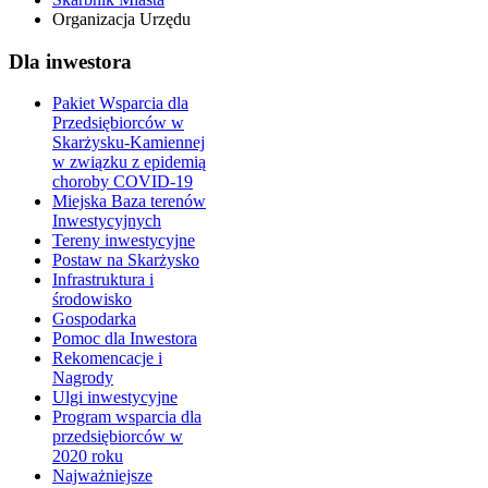
Organizacja Urzędu
Dla inwestora
Pakiet Wsparcia dla
Przedsiębiorców w
Skarżysku-Kamiennej
w związku z epidemią
choroby COVID-19
Miejska Baza terenów
Inwestycyjnych
Tereny inwestycyjne
Postaw na Skarżysko
Infrastruktura i
środowisko
Gospodarka
Pomoc dla Inwestora
Rekomencacje i
Nagrody
Ulgi inwestycyjne
Program wsparcia dla
przedsiębiorców w
2020 roku
Najważniejsze