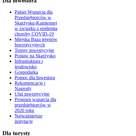
Dla inwestora
Pakiet Wsparcia dla
Przedsiębiorców w
Skarżysku-Kamiennej
w związku z epidemią
choroby COVID-19
Miejska Baza terenów
Inwestycyjnych
Tereny inwestycyjne
Postaw na Skarżysko
Infrastruktura i
środowisko
Gospodarka
Pomoc dla Inwestora
Rekomencacje i
Nagrody
Ulgi inwestycyjne
Program wsparcia dla
przedsiębiorców w
2020 roku
Najważniejsze
instytucje
Dla turysty