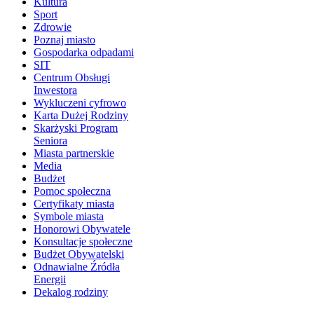
Kultura
Sport
Zdrowie
Poznaj miasto
Gospodarka odpadami
SIT
Centrum Obsługi
Inwestora
Wykluczeni cyfrowo
Karta Dużej Rodziny
Skarżyski Program
Seniora
Miasta partnerskie
Media
Budżet
Pomoc społeczna
Certyfikaty miasta
Symbole miasta
Honorowi Obywatele
Konsultacje społeczne
Budżet Obywatelski
Odnawialne Źródła
Energii
Dekalog rodziny