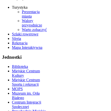
Turystyka
Prezentacja
miasta
Walory
przyrodnicze
Warto zobaczyć
Szlaki rowerowe
Sferia
Rekreacja
Mapa Interaktywna
Jednostki
Biblioteka
Miejskie Centrum
Kultury
Miejskie Centrum
Sportu i rekreacji
MOPS
Muzeum im. Orła
Białego
Centrum Integracji
Społecznej