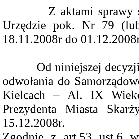
Z aktami sprawy stron
Urzędzie pok. Nr 79 (lu
18.11.2008r do 01.12.2008r
Od niniejszej decyzji s
odwołania do Samorządo
Kielcach – Al. IX Wiek
Prezydenta Miasta Skarż
15.12.2008r.
Zgodnie z art.53 ust.6 