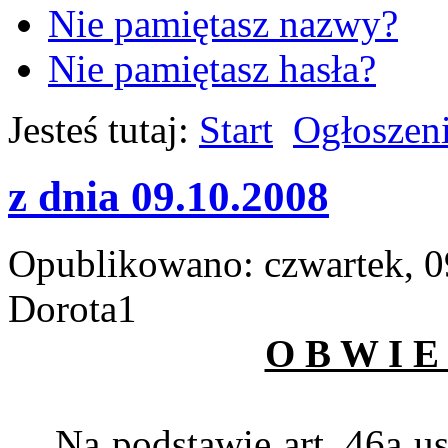
Nie pamiętasz nazwy?
Nie pamiętasz hasła?
Jesteś tutaj:
Start
Ogłoszen
z dnia 09.10.2008
Opublikowano: czwartek, 0
Dorota1
O B W I E 
Na podstawie art. 46a ust.