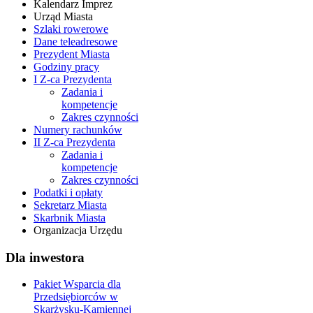
Kalendarz Imprez
Urząd Miasta
Szlaki rowerowe
Dane teleadresowe
Prezydent Miasta
Godziny pracy
I Z-ca Prezydenta
Zadania i
kompetencje
Zakres czynności
Numery rachunków
II Z-ca Prezydenta
Zadania i
kompetencje
Zakres czynności
Podatki i opłaty
Sekretarz Miasta
Skarbnik Miasta
Organizacja Urzędu
Dla inwestora
Pakiet Wsparcia dla
Przedsiębiorców w
Skarżysku-Kamiennej