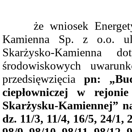
że wniosek Energetyki
Kamienna Sp. z o.o. ul
Skarżysko-Kamienna d
środowiskowych uwarunk
przedsięwzięcia
pn: „Bud
ciepłowniczej w rejoni
Skarżysku-Kamiennej” na 
dz. 11/3, 11/4, 16/5, 24/1, 
98/9, 98/10, 98/11, 98/12, 