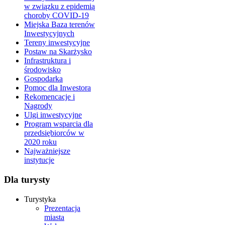
w związku z epidemią
choroby COVID-19
Miejska Baza terenów
Inwestycyjnych
Tereny inwestycyjne
Postaw na Skarżysko
Infrastruktura i
środowisko
Gospodarka
Pomoc dla Inwestora
Rekomencacje i
Nagrody
Ulgi inwestycyjne
Program wsparcia dla
przedsiębiorców w
2020 roku
Najważniejsze
instytucje
Dla turysty
Turystyka
Prezentacja
miasta