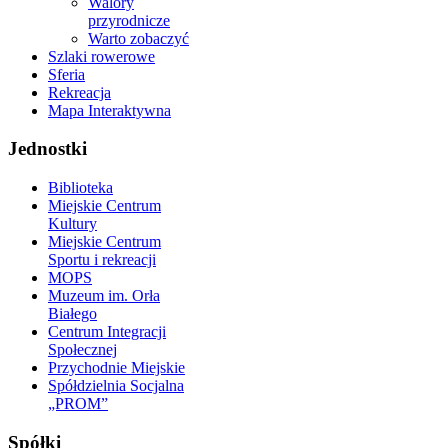
Walory
przyrodnicze
Warto zobaczyć
Szlaki rowerowe
Sferia
Rekreacja
Mapa Interaktywna
Jednostki
Biblioteka
Miejskie Centrum
Kultury
Miejskie Centrum
Sportu i rekreacji
MOPS
Muzeum im. Orła
Białego
Centrum Integracji
Społecznej
Przychodnie Miejskie
Spółdzielnia Socjalna
„PROM”
Spółki