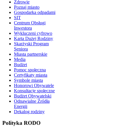
Zdrowie
Poznaj miasto
Gospodarka odpadami
SIT
Centrum Obsługi
Inwestora
Wykluczeni cyfrowo
Karta Dużej Rodziny
Skarżyski Program
Seniora
Miasta partnerskie
Media
Budżet
Pomoc społeczna
Certyfikaty miasta
Symbole miasta
Honorowi Obywatele
Konsultacje społeczne
Budżet Obywatelski
Odnawialne Źródła
Energii
Dekalog rodziny
Polityka RODO