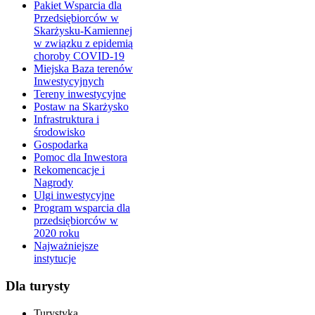
Pakiet Wsparcia dla
Przedsiębiorców w
Skarżysku-Kamiennej
w związku z epidemią
choroby COVID-19
Miejska Baza terenów
Inwestycyjnych
Tereny inwestycyjne
Postaw na Skarżysko
Infrastruktura i
środowisko
Gospodarka
Pomoc dla Inwestora
Rekomencacje i
Nagrody
Ulgi inwestycyjne
Program wsparcia dla
przedsiębiorców w
2020 roku
Najważniejsze
instytucje
Dla turysty
Turystyka