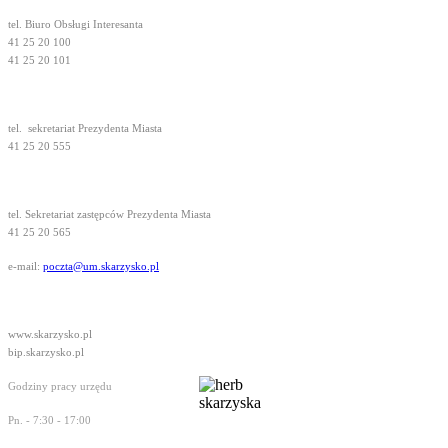
tel. Biuro Obsługi Interesanta
41 25 20 100
41 25 20 101
tel.
sekretariat Prezydenta Miasta
41 25 20 555
tel. Sekretariat zastępców Prezydenta Miasta
41 25 20 565
e-mail:
poczta@um.skarzysko.pl
www.skarzysko.pl
bip.skarzysko.pl
Godziny pracy urzędu
Pn. - 7:30 - 17:00