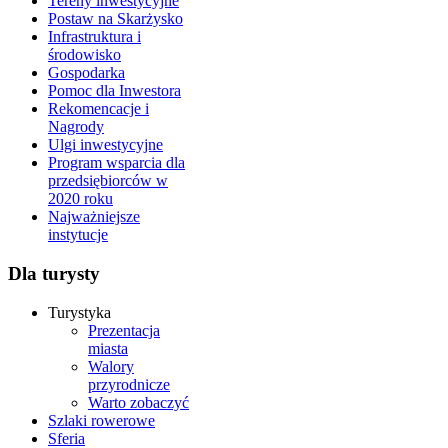
Tereny inwestycyjne
Postaw na Skarżysko
Infrastruktura i
środowisko
Gospodarka
Pomoc dla Inwestora
Rekomencacje i
Nagrody
Ulgi inwestycyjne
Program wsparcia dla
przedsiębiorców w
2020 roku
Najważniejsze
instytucje
Dla turysty
Turystyka
Prezentacja
miasta
Walory
przyrodnicze
Warto zobaczyć
Szlaki rowerowe
Sferia