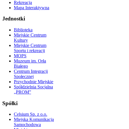
Rekreacja
Mapa Interaktywna
Jednostki
Biblioteka
Miejskie Centrum
Kultury
Miejskie Centrum
Sportu i rekreacji
MOPS
Muzeum im. Orła
Białego
Centrum Integracji
Społecznej
Przychodnie Miejskie
Spółdzielnia Socjalna
„PROM”
Spółki
Celsium Sp. z o.o.
Miejska Komunikacja
Samochodowa