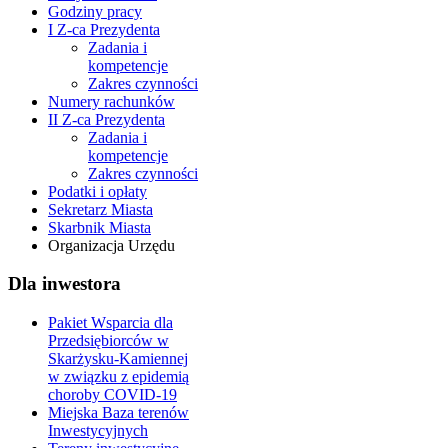
Godziny pracy
I Z-ca Prezydenta
Zadania i
kompetencje
Zakres czynności
Numery rachunków
II Z-ca Prezydenta
Zadania i
kompetencje
Zakres czynności
Podatki i opłaty
Sekretarz Miasta
Skarbnik Miasta
Organizacja Urzędu
Dla inwestora
Pakiet Wsparcia dla
Przedsiębiorców w
Skarżysku-Kamiennej
w związku z epidemią
choroby COVID-19
Miejska Baza terenów
Inwestycyjnych