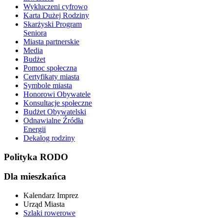
Wykluczeni cyfrowo
Karta Dużej Rodziny
Skarżyski Program
Seniora
Miasta partnerskie
Media
Budżet
Pomoc społeczna
Certyfikaty miasta
Symbole miasta
Honorowi Obywatele
Konsultacje społeczne
Budżet Obywatelski
Odnawialne Źródła
Energii
Dekalog rodziny
Polityka RODO
Dla mieszkańca
Kalendarz Imprez
Urząd Miasta
Szlaki rowerowe