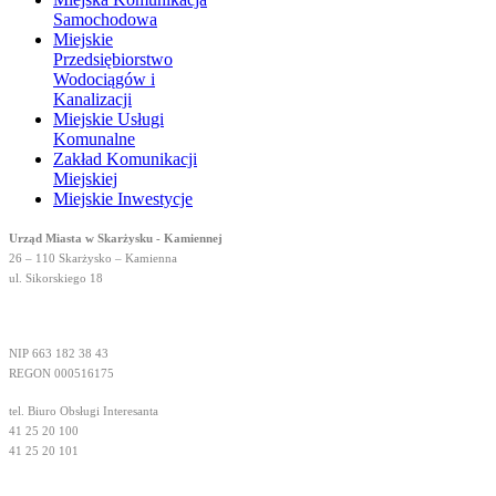
Samochodowa
Miejskie
Przedsiębiorstwo
Wodociągów i
Kanalizacji
Miejskie Usługi
Komunalne
Zakład Komunikacji
Miejskiej
Miejskie Inwestycje
Urząd Miasta w Skarżysku - Kamiennej
26 – 110 Skarżysko – Kamienna
ul. Sikorskiego 18
NIP 663 182 38 43
REGON 000516175
tel. Biuro Obsługi Interesanta
41 25 20 100
41 25 20 101