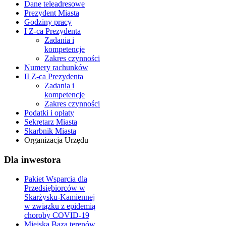
Dane teleadresowe
Prezydent Miasta
Godziny pracy
I Z-ca Prezydenta
Zadania i
kompetencje
Zakres czynności
Numery rachunków
II Z-ca Prezydenta
Zadania i
kompetencje
Zakres czynności
Podatki i opłaty
Sekretarz Miasta
Skarbnik Miasta
Organizacja Urzędu
Dla inwestora
Pakiet Wsparcia dla
Przedsiębiorców w
Skarżysku-Kamiennej
w związku z epidemią
choroby COVID-19
Miejska Baza terenów