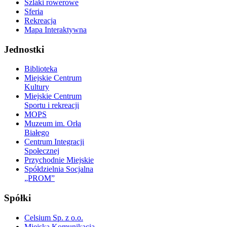
Szlaki rowerowe
Sferia
Rekreacja
Mapa Interaktywna
Jednostki
Biblioteka
Miejskie Centrum
Kultury
Miejskie Centrum
Sportu i rekreacji
MOPS
Muzeum im. Orła
Białego
Centrum Integracji
Społecznej
Przychodnie Miejskie
Spółdzielnia Socjalna
„PROM”
Spółki
Celsium Sp. z o.o.
Miejska Komunikacja