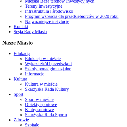
Miejska Baza terenów Inwestycyjnych
Tereny Inwestycyjne
Infrastruktura i środowisko
Program wsparcia dla przedsiębiorców w 2020 roku
Najważniejsze instytucje
Kontakt
Sesja Rady Miasta
Nasze Miasto
Edukacja
Edukacja w mieście
Wykaz szkół i przedszkoli
Szkoły ponadgimnazjalne
Informacje
Kultura
Kultura w mieście
Skarżyska Rada Kultury
Sport
Sport w mieście
Obiekty sportowe
Kluby sportowe
Skarżyska Rada Sportu
Zdrowie
Szpitale