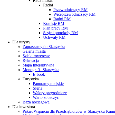
Rada miasta
Radni
Przewodniczący RM
Wiceprzewodniczący RM
Radni RM
Komisje RM
Plan pracy RM
Sesje i protokoły RM
Uchwały RM
Dla turysty
Zapraszamy do Skarżyska
Galeria miasta
Szlaki rowerowe
Rekreacja
Mapa Interaktywna
Monografia Skarżyska
E-book
Turystyka
Panoramy miejskie
Sferia
Walory przyrodnicze
Warto zobaczyć
Baza noclegowa
Dla inwestora
Pakiet Wsparcia dla Przedsiębiorców w Skarżysku-Ka