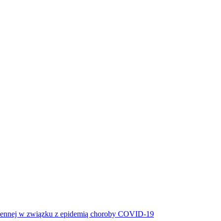
miennej w związku z epidemią choroby COVID-19