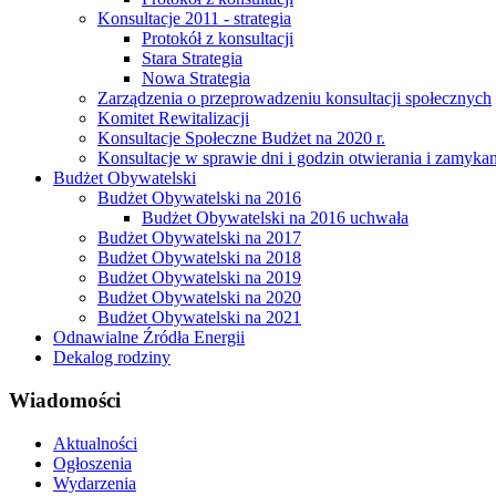
Konsultacje 2011 - strategia
Protokół z konsultacji
Stara Strategia
Nowa Strategia
Zarządzenia o przeprowadzeniu konsultacji społecznych
Komitet Rewitalizacji
Konsultacje Społeczne Budżet na 2020 r.
Konsultacje w sprawie dni i godzin otwierania i zamy
Budżet Obywatelski
Budżet Obywatelski na 2016
Budżet Obywatelski na 2016 uchwała
Budżet Obywatelski na 2017
Budżet Obywatelski na 2018
Budżet Obywatelski na 2019
Budżet Obywatelski na 2020
Budżet Obywatelski na 2021
Odnawialne Źródła Energii
Dekalog rodziny
Wiadomości
Aktualności
Ogłoszenia
Wydarzenia