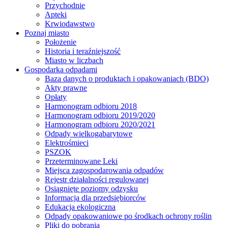
Przychodnie
Apteki
Krwiodawstwo
Poznaj miasto
Położenie
Historia i teraźniejszość
Miasto w liczbach
Gospodarka odpadami
Baza danych o produktach i opakowaniach (BDO)
Akty prawne
Opłaty
Harmonogram odbioru 2018
Harmonogram odbioru 2019/2020
Harmonogram odbioru 2020/2021
Odpady wielkogabarytowe
Elektrośmieci
PSZOK
Przeterminowane Leki
Miejsca zagospodarowania odpadów
Rejestr działalności regulowanej
Osiągnięte poziomy odzysku
Informacja dla przedsiębiorców
Edukacja ekologiczna
Odpady opakowaniowe po środkach ochrony roślin
Pliki do pobrania