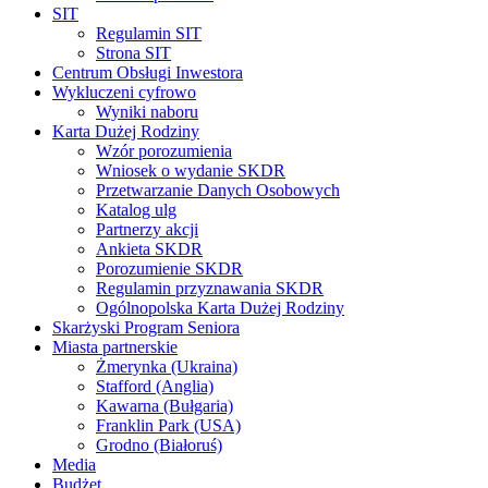
SIT
Regulamin SIT
Strona SIT
Centrum Obsługi Inwestora
Wykluczeni cyfrowo
Wyniki naboru
Karta Dużej Rodziny
Wzór porozumienia
Wniosek o wydanie SKDR
Przetwarzanie Danych Osobowych
Katalog ulg
Partnerzy akcji
Ankieta SKDR
Porozumienie SKDR
Regulamin przyznawania SKDR
Ogólnopolska Karta Dużej Rodziny
Skarżyski Program Seniora
Miasta partnerskie
Żmerynka (Ukraina)
Stafford (Anglia)
Kawarna (Bułgaria)
Franklin Park (USA)
Grodno (Białoruś)
Media
Budżet