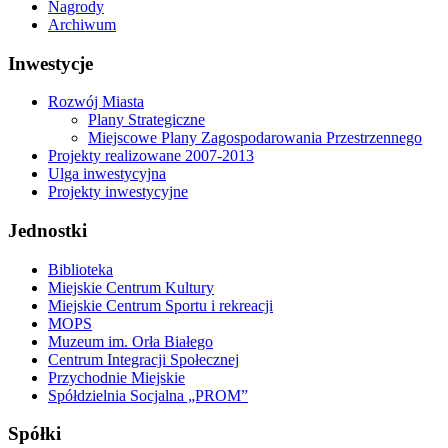
Nagrody
Archiwum
Inwestycje
Rozwój Miasta
Plany Strategiczne
Miejscowe Plany Zagospodarowania Przestrzennego
Projekty realizowane 2007-2013
Ulga inwestycyjna
Projekty inwestycyjne
Jednostki
Biblioteka
Miejskie Centrum Kultury
Miejskie Centrum Sportu i rekreacji
MOPS
Muzeum im. Orła Białego
Centrum Integracji Społecznej
Przychodnie Miejskie
Spółdzielnia Socjalna „PROM”
Spółki