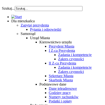
szybka pozyczka
Szukaj...
Dla mieszkańca
Zapytaj prezydenta
Pytania i odpowiedzi
Samorząd
Urząd Miasta
Kierownictwo urzędu
Prezydent Miasta
I Z-ca Prezydenta
Zadania i kompetencje
Zakres czynności
II Z-ca Prezydenta
Zadania i kompetencje
Zakres czynności
Sekretarz Miasta
Skarbnik Miasta
Podstawowe dane
Dane teleadresowe
Godziny pracy
Numery rachunków
Podatki i opłaty