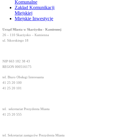
Komunalne
Zakład Komunikacji
Miejskiej
Miejskie Inwestycje
Urząd Miasta w Skarżysku - Kamiennej
26 – 110 Skarżysko – Kamienna
ul. Sikorskiego 18
NIP 663 182 38 43
REGON 000516175
tel. Biuro Obsługi Interesanta
41 25 20 100
41 25 20 101
tel.
sekretariat Prezydenta Miasta
41 25 20 555
tel. Sekretariat zastępców Prezydenta Miasta