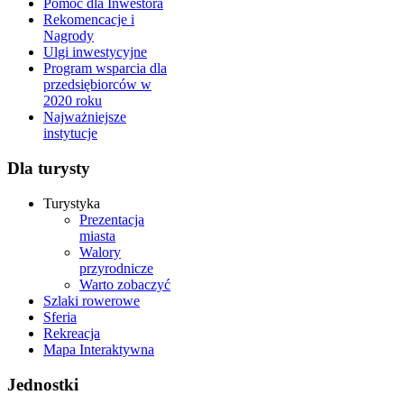
Pomoc dla Inwestora
Rekomencacje i
Nagrody
Ulgi inwestycyjne
Program wsparcia dla
przedsiębiorców w
2020 roku
Najważniejsze
instytucje
Dla turysty
Turystyka
Prezentacja
miasta
Walory
przyrodnicze
Warto zobaczyć
Szlaki rowerowe
Sferia
Rekreacja
Mapa Interaktywna
Jednostki