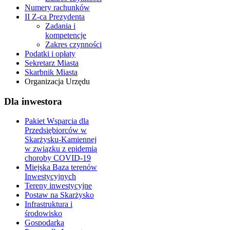
Numery rachunków
II Z-ca Prezydenta
Zadania i
kompetencje
Zakres czynności
Podatki i opłaty
Sekretarz Miasta
Skarbnik Miasta
Organizacja Urzędu
Dla inwestora
Pakiet Wsparcia dla
Przedsiębiorców w
Skarżysku-Kamiennej
w związku z epidemią
choroby COVID-19
Miejska Baza terenów
Inwestycyjnych
Tereny inwestycyjne
Postaw na Skarżysko
Infrastruktura i
środowisko
Gospodarka