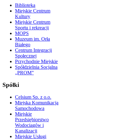
Biblioteka
Miejskie Centrum
Kultury
Miejskie Centrum
Sportu i rekreacji
MOPS
Muzeum im. Orła
Białego
Centrum Integracji
Społecznej
Przychodnie Miejskie
Spółdzielnia Socjalna
„PROM”
Spółki
Celsium Sp. z o.o.
Miejska Komunikacja
Samochodowa
Miejskie
Przedsiębiorstwo
Wodociągów i
Kanalizacji
Miejskie Usługi