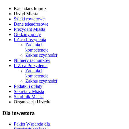
Kalendarz Imprez
Urząd Miasta
Szlaki rowerowe
Dane teleadresowe
Prezydent Miasta
Godziny pracy
I Z-ca Prezydenta
Zadania i
kompetencje
Zakres czynności
Numery rachunków
II Z-ca Prezydenta
Zadania i
kompetencje
Zakres czynności
Podatki i opłaty
Sekretarz Miasta
Skarbnik Miasta
Organizacja Urzędu
Dla inwestora
Pakiet Wsparcia dla