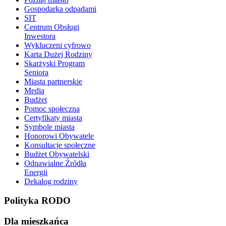
Gospodarka odpadami
SIT
Centrum Obsługi
Inwestora
Wykluczeni cyfrowo
Karta Dużej Rodziny
Skarżyski Program
Seniora
Miasta partnerskie
Media
Budżet
Pomoc społeczna
Certyfikaty miasta
Symbole miasta
Honorowi Obywatele
Konsultacje społeczne
Budżet Obywatelski
Odnawialne Źródła
Energii
Dekalog rodziny
Polityka RODO
Dla mieszkańca