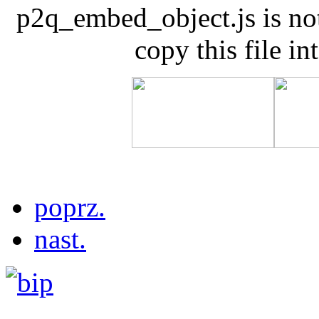
p2q_embed_object.js is not 
copy this file in
poprz.
nast.