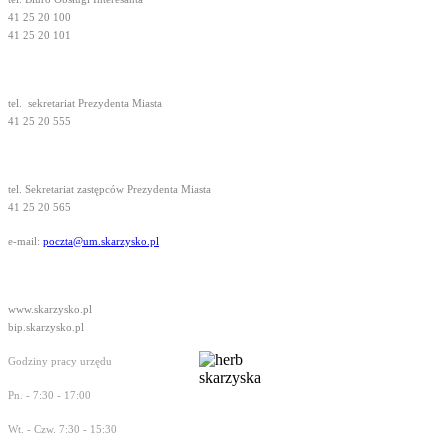
41 25 20 100
41 25 20 101
tel.
sekretariat Prezydenta Miasta
41 25 20 555
tel. Sekretariat zastępców Prezydenta Miasta
41 25 20 565
e-mail:
poczta@um.skarzysko.pl
www.skarzysko.pl
bip.skarzysko.pl
Godziny pracy urzędu
Pn. - 7:30 - 17:00
Wt. - Czw. 7:30 - 15:30