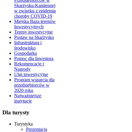
Przedsiębiorców w
Skarżysku-Kamiennej
w związku z epidemią
choroby COVID-19
Miejska Baza terenów
Inwestycyjnych
Tereny inwestycyjne
Postaw na Skarżysko
Infrastruktura i
środowisko
Gospodarka
Pomoc dla Inwestora
Rekomencacje i
Nagrody
Ulgi inwestycyjne
Program wsparcia dla
przedsiębiorców w
2020 roku
Najważniejsze
instytucje
Dla turysty
Turystyka
Prezentacja