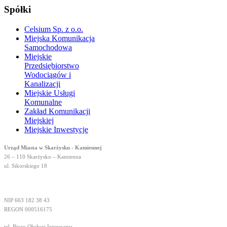
Spółki
Celsium Sp. z o.o.
Miejska Komunikacja
Samochodowa
Miejskie
Przedsiębiorstwo
Wodociągów i
Kanalizacji
Miejskie Usługi
Komunalne
Zakład Komunikacji
Miejskiej
Miejskie Inwestycje
Urząd Miasta w Skarżysku - Kamiennej
26 – 110 Skarżysko – Kamienna
ul. Sikorskiego 18
NIP 663 182 38 43
REGON 000516175
tel. Biuro Obsługi Interesanta