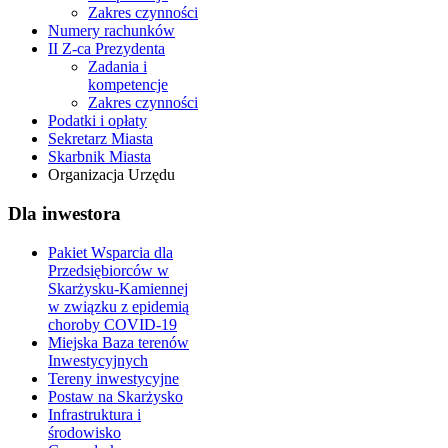
Zakres czynności
Numery rachunków
II Z-ca Prezydenta
Zadania i
kompetencje
Zakres czynności
Podatki i opłaty
Sekretarz Miasta
Skarbnik Miasta
Organizacja Urzędu
Dla inwestora
Pakiet Wsparcia dla
Przedsiębiorców w
Skarżysku-Kamiennej
w związku z epidemią
choroby COVID-19
Miejska Baza terenów
Inwestycyjnych
Tereny inwestycyjne
Postaw na Skarżysko
Infrastruktura i
środowisko