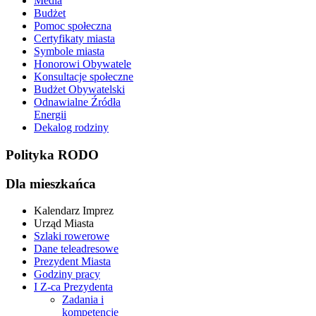
Media
Budżet
Pomoc społeczna
Certyfikaty miasta
Symbole miasta
Honorowi Obywatele
Konsultacje społeczne
Budżet Obywatelski
Odnawialne Źródła
Energii
Dekalog rodziny
Polityka RODO
Dla mieszkańca
Kalendarz Imprez
Urząd Miasta
Szlaki rowerowe
Dane teleadresowe
Prezydent Miasta
Godziny pracy
I Z-ca Prezydenta
Zadania i
kompetencje