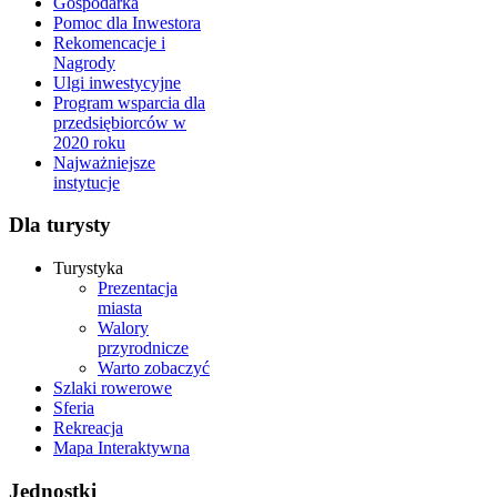
Gospodarka
Pomoc dla Inwestora
Rekomencacje i
Nagrody
Ulgi inwestycyjne
Program wsparcia dla
przedsiębiorców w
2020 roku
Najważniejsze
instytucje
Dla turysty
Turystyka
Prezentacja
miasta
Walory
przyrodnicze
Warto zobaczyć
Szlaki rowerowe
Sferia
Rekreacja
Mapa Interaktywna
Jednostki