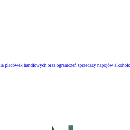
kania placówek handlowych oraz ograniczeń sprzedaży napojów alkoh