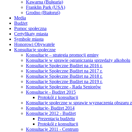
Kawarna (Bułgaria)
Franklin Park (USA)
Grodno (Białoruś)
Media
Budżet
Pomoc społeczna
Certyfikaty miasta
Symbole miasta
Honorowi Obywatele
Konsultacje społeczne
Konsultacje – strategia promocji gminy
Konsultacje w sprawie ograniczania sprzedaży alkoholu
Konsultacje Społeczne Budżet na 2016 r.
Konsultacje Społeczne Budżet na 2017 r.
Konsultacje Społeczne Budżet na 2018 r.
Konsultacje Społeczne Budżet na 2019 r.
Konsultacje Społeczne - Rada Seniorów
Konsultacje - Budżet 2015
Protokół z konsultacji
Konsultacje społeczne w sprawie wyznaczenia obszaru z
Konsultacje- Budżet 2014
Konsultacje 2012 - Budżet
Prezentacja budżetu
Protokół z konsultacji
Konsultacje 2011 - Centrum