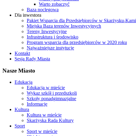
Warto zobaczyć
Baza noclegowa
Dla inwestora
Pakiet Wsparcia dla Przedsiębiorców w Skarżysku-Ka
Miejska Baza terenów Inwestycyjnych
Tereny Inwestycyjne
Infrastruktura i środowisko
Program wsparcia dla przedsiębiorców w 2020 roku
Najważniejsze instytucje
Kontakt
Sesja Rady Miasta
Nasze Miasto
Edukacja
Edukacja w mieście
Wykaz szkół i przedszkoli
Szkoły ponadgimnazjalne
Informacje
Kultura
Kultura w mieście
Skarżyska Rada Kultury
Sport
Sport w mieście