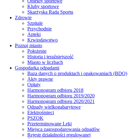
Obiekty sportowe
Kluby sportowe
Skarżyska Rada Sportu
Zdrowie
Szpitale
Przychodnie
Apteki
Krwiodawstwo
Poznaj miasto
Położenie
Historia i teraźniejszość
Miasto w liczbach
Gospodarka odpadami
Baza danych o produktach i opakowaniach (BDO)
Akty prawne
Opłaty
Harmonogram odbioru 2018
Harmonogram odbioru 2019/2020
Harmonogram odbioru 2020/2021
Odpady wielkogabarytowe
Elektrośmieci
PSZOK
Przeterminowane Leki
Miejsca zagospodarowania odpadów
Rejestr działalności regulowanej