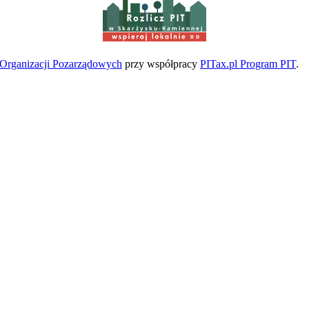
w Skarżysku-Kamiennej
a Organizacji Pozarządowych
przy współpracy
PITax.pl Program PIT
.