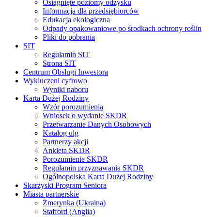
Osiągnięte poziomy odzysku
Informacja dla przedsiębiorców
Edukacja ekologiczna
Odpady opakowaniowe po środkach ochrony roślin
Pliki do pobrania
SIT
Regulamin SIT
Strona SIT
Centrum Obsługi Inwestora
Wykluczeni cyfrowo
Wyniki naboru
Karta Dużej Rodziny
Wzór porozumienia
Wniosek o wydanie SKDR
Przetwarzanie Danych Osobowych
Katalog ulg
Partnerzy akcji
Ankieta SKDR
Porozumienie SKDR
Regulamin przyznawania SKDR
Ogólnopolska Karta Dużej Rodziny
Skarżyski Program Seniora
Miasta partnerskie
Żmerynka (Ukraina)
Stafford (Anglia)