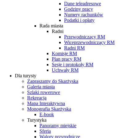
Dane teleadresowe
Godziny pracy
Numery rachunków
Podatki i opłaty
Rada miasta
Radni
Przewodniczący RM
Wiceprzewodniczący RM
Radni RM
Komisje RM
Plan pracy RM
Sesje i protokoły RM
Uchwały RM
Dla turysty
Zapraszamy do Skarżyska
Galeria miasta
Szlaki rowerowe
Rekreacja
Mapa Interaktywna
Monografia Skarżyska
E-book
Turystyka
Panoramy miejskie
Sferia
Walory przyrodnicze