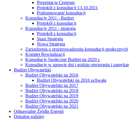
Prezentacja Centrum
Protokół z konsultacji 13.10.2011
Podsumowanie konsultacji
Konsultacje 2011 - Budżet
Protokół z konsultacji
Konsultacje 2011 - strategia
Protokół z konsultacji
Stara Strategia
Nowa Strategia
Zarządzenia o przeprowadzeniu konsultacji społecznych
Komitet Rewitalizacji
Konsultacje Społeczne Budżet na 2020 r.
Konsultacje w sprawie dni i godzin otwierania i zamy
Budżet Obywatelski
Budżet Obywatelski na 2016
Budżet Obywatelski na 2016 uchwała
Budżet Obywatelski na 2017
Budżet Obywatelski na 2018
Budżet Obywatelski na 2019
Budżet Obywatelski na 2020
Budżet Obywatelski na 2021
Odnawialne Źródła Energii
Dekalog rodziny