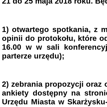
21 do 25 maja 2018 roku. B
1)
otwartego spotkania
, z 
opinii do protokołu, które o
16.00 w w sali konferency
parterze urzędu);
2)
zebrania propozycji oraz 
ankiety
dostępny na stronie
Urzędu Miasta w Skarżysku-