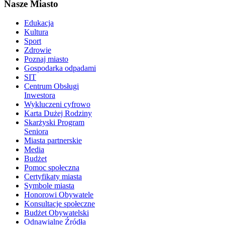
Nasze Miasto
Edukacja
Kultura
Sport
Zdrowie
Poznaj miasto
Gospodarka odpadami
SIT
Centrum Obsługi
Inwestora
Wykluczeni cyfrowo
Karta Dużej Rodziny
Skarżyski Program
Seniora
Miasta partnerskie
Media
Budżet
Pomoc społeczna
Certyfikaty miasta
Symbole miasta
Honorowi Obywatele
Konsultacje społeczne
Budżet Obywatelski
Odnawialne Źródła