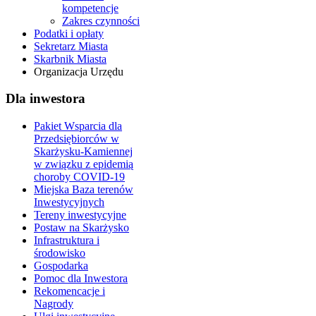
kompetencje
Zakres czynności
Podatki i opłaty
Sekretarz Miasta
Skarbnik Miasta
Organizacja Urzędu
Dla inwestora
Pakiet Wsparcia dla
Przedsiębiorców w
Skarżysku-Kamiennej
w związku z epidemią
choroby COVID-19
Miejska Baza terenów
Inwestycyjnych
Tereny inwestycyjne
Postaw na Skarżysko
Infrastruktura i
środowisko
Gospodarka
Pomoc dla Inwestora
Rekomencacje i
Nagrody