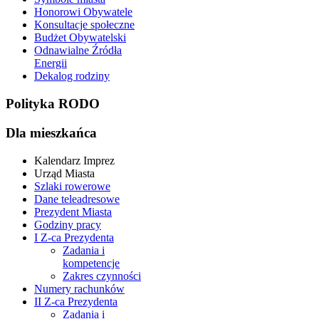
Honorowi Obywatele
Konsultacje społeczne
Budżet Obywatelski
Odnawialne Źródła
Energii
Dekalog rodziny
Polityka RODO
Dla mieszkańca
Kalendarz Imprez
Urząd Miasta
Szlaki rowerowe
Dane teleadresowe
Prezydent Miasta
Godziny pracy
I Z-ca Prezydenta
Zadania i
kompetencje
Zakres czynności
Numery rachunków
II Z-ca Prezydenta
Zadania i