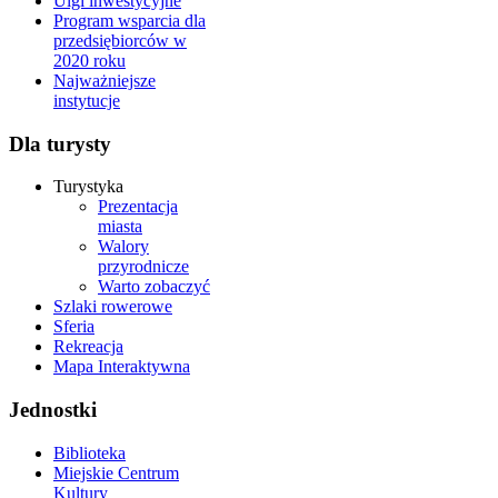
Ulgi inwestycyjne
Program wsparcia dla
przedsiębiorców w
2020 roku
Najważniejsze
instytucje
Dla turysty
Turystyka
Prezentacja
miasta
Walory
przyrodnicze
Warto zobaczyć
Szlaki rowerowe
Sferia
Rekreacja
Mapa Interaktywna
Jednostki
Biblioteka
Miejskie Centrum
Kultury