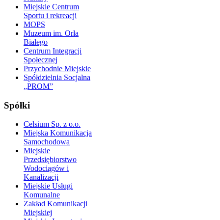
Miejskie Centrum
Sportu i rekreacji
MOPS
Muzeum im. Orła
Białego
Centrum Integracji
Społecznej
Przychodnie Miejskie
Spółdzielnia Socjalna
„PROM”
Spółki
Celsium Sp. z o.o.
Miejska Komunikacja
Samochodowa
Miejskie
Przedsiębiorstwo
Wodociągów i
Kanalizacji
Miejskie Usługi
Komunalne
Zakład Komunikacji
Miejskiej