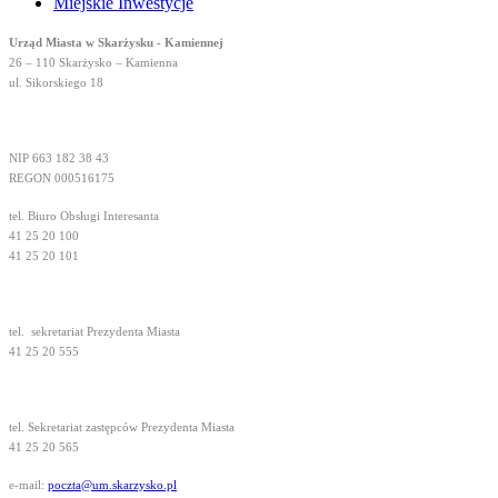
Miejskie Inwestycje
Urząd Miasta w Skarżysku - Kamiennej
26 – 110 Skarżysko – Kamienna
ul. Sikorskiego 18
NIP 663 182 38 43
REGON 000516175
tel. Biuro Obsługi Interesanta
41 25 20 100
41 25 20 101
tel.
sekretariat Prezydenta Miasta
41 25 20 555
tel. Sekretariat zastępców Prezydenta Miasta
41 25 20 565
e-mail:
poczta@um.skarzysko.pl