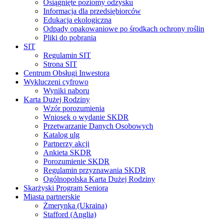
Osiągnięte poziomy odzysku
Informacja dla przedsiębiorców
Edukacja ekologiczna
Odpady opakowaniowe po środkach ochrony roślin
Pliki do pobrania
SIT
Regulamin SIT
Strona SIT
Centrum Obsługi Inwestora
Wykluczeni cyfrowo
Wyniki naboru
Karta Dużej Rodziny
Wzór porozumienia
Wniosek o wydanie SKDR
Przetwarzanie Danych Osobowych
Katalog ulg
Partnerzy akcji
Ankieta SKDR
Porozumienie SKDR
Regulamin przyznawania SKDR
Ogólnopolska Karta Dużej Rodziny
Skarżyski Program Seniora
Miasta partnerskie
Żmerynka (Ukraina)
Stafford (Anglia)