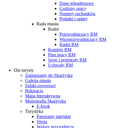
Dane teleadresowe
Godziny pracy
Numery rachunków
Podatki i opłaty
Rada miasta
Radni
Przewodniczący RM
Wiceprzewodniczący RM
Radni RM
Komisje RM
Plan pracy RM
Sesje i protokoły RM
Uchwały RM
Dla turysty
Zapraszamy do Skarżyska
Galeria miasta
Szlaki rowerowe
Rekreacja
Mapa Interaktywna
Monografia Skarżyska
E-book
Turystyka
Panoramy miejskie
Sferia
Walory przyrodnicze