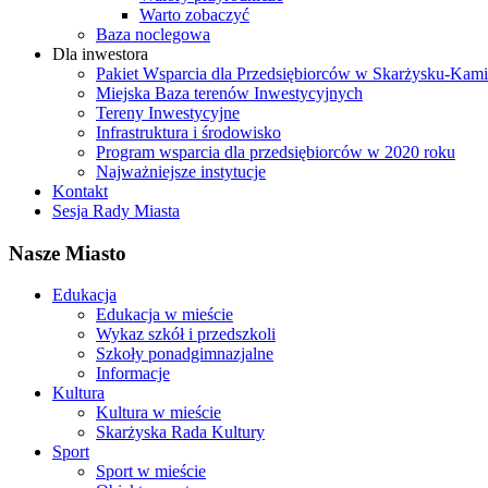
Warto zobaczyć
Baza noclegowa
Dla inwestora
Pakiet Wsparcia dla Przedsiębiorców w Skarżysku-Ka
Miejska Baza terenów Inwestycyjnych
Tereny Inwestycyjne
Infrastruktura i środowisko
Program wsparcia dla przedsiębiorców w 2020 roku
Najważniejsze instytucje
Kontakt
Sesja Rady Miasta
Nasze Miasto
Edukacja
Edukacja w mieście
Wykaz szkół i przedszkoli
Szkoły ponadgimnazjalne
Informacje
Kultura
Kultura w mieście
Skarżyska Rada Kultury
Sport
Sport w mieście