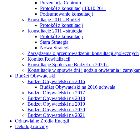
Prezentacja Centrum
Protokół z konsultacji 13.10.2011
Podsumowanie konsultacji
Konsultacje 2011 - Budżet
Protokół z konsultacji
Konsultacje 2011 - strategia
Protokół z konsultacji
Stara Strategia
Nowa Strategia
Zarządzenia o przeprowadzeniu konsultacji społecznych
Komitet Rewitalizacji
Konsultacje Społeczne Budżet na 2020 r.
Konsultacje w sprawie dni i godzin otwierania i zamy
Budżet Obywatelski
Budżet Obywatelski na 2016
Budżet Obywatelski na 2016 uchwała
Budżet Obywatelski na 2017
Budżet Obywatelski na 2018
Budżet Obywatelski na 2019
Budżet Obywatelski na 2020
Budżet Obywatelski na 2021
Odnawialne Źródła Energii
Dekalog rodziny