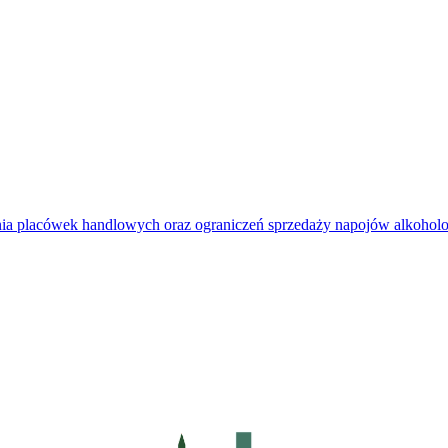
kania placówek handlowych oraz ograniczeń sprzedaży napojów alkoh