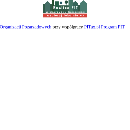
w Skarżysku-Kamiennej
a Organizacji Pozarządowych
przy współpracy
PITax.pl Program PIT
.