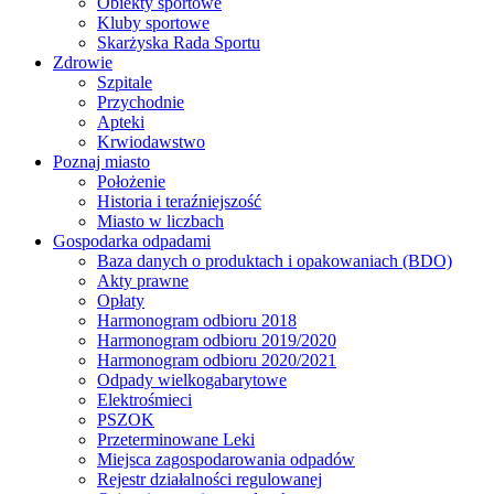
Obiekty sportowe
Kluby sportowe
Skarżyska Rada Sportu
Zdrowie
Szpitale
Przychodnie
Apteki
Krwiodawstwo
Poznaj miasto
Położenie
Historia i teraźniejszość
Miasto w liczbach
Gospodarka odpadami
Baza danych o produktach i opakowaniach (BDO)
Akty prawne
Opłaty
Harmonogram odbioru 2018
Harmonogram odbioru 2019/2020
Harmonogram odbioru 2020/2021
Odpady wielkogabarytowe
Elektrośmieci
PSZOK
Przeterminowane Leki
Miejsca zagospodarowania odpadów
Rejestr działalności regulowanej