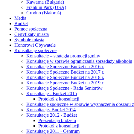
Kawarna (Bułgaria)
Franklin Park (USA)
Grodno (Białoruś)
Media
Budżet
Pomoc społeczna
Certyfikaty miasta
Symbole miasta
Honorowi Obywatele
Konsultacje społeczne
Konsultacje – strategia promocji gminy
Konsultacje w sprawie ograniczania sprzedaży alkoholu
Konsultacje Społeczne Budżet na 2016 r.
Konsultacje Społeczne Budżet na 2017 r.
Konsultacje Społeczne Budżet na 2018 r.
Konsultacje Społeczne Budżet na 2019 r.
Konsultacje Społeczne - Rada Seniorów
Konsultacje - Budżet 2015
Protokół z konsultacji
Konsultacje społeczne w sprawie wyznaczenia obszaru z
Konsultacje- Budżet 2014
Konsultacje 2012 - Budżet
Prezentacja budżetu
Protokół z konsultacji
Konsultacje 2011 - Centrum