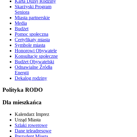
Karta Dużej Rodziny
Skarżyski Program
Seniora
Miasta partnerskie
Media
Budżet
Pomoc społeczna
Certyfikaty miasta
Symbole miasta
Honorowi Obywatele
Konsultacje społeczne
Budżet Obywatelski
Odnawialne Źródła
Energii
Dekalog rodziny
Polityka RODO
Dla mieszkańca
Kalendarz Imprez
Urząd Miasta
Szlaki rowerowe
Dane teleadresowe
Prezydent Miasta