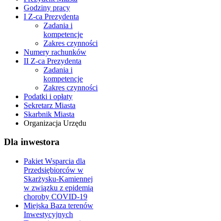
Godziny pracy
I Z-ca Prezydenta
Zadania i
kompetencje
Zakres czynności
Numery rachunków
II Z-ca Prezydenta
Zadania i
kompetencje
Zakres czynności
Podatki i opłaty
Sekretarz Miasta
Skarbnik Miasta
Organizacja Urzędu
Dla inwestora
Pakiet Wsparcia dla
Przedsiębiorców w
Skarżysku-Kamiennej
w związku z epidemią
choroby COVID-19
Miejska Baza terenów
Inwestycyjnych