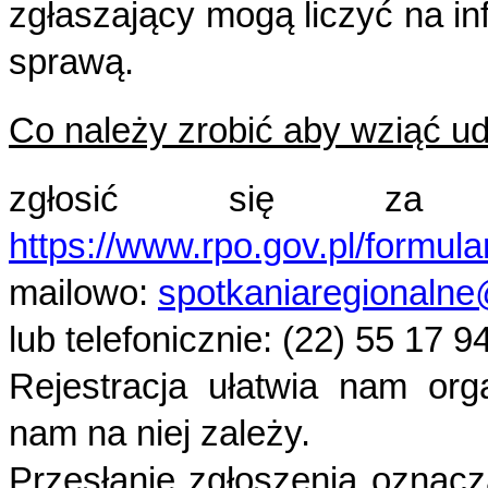
zgłaszający mogą liczyć na inf
sprawą.
Co należy zrobić aby wziąć ud
zgłosić się za poś
https://www.rpo.gov.pl/formul
mailowo:
spotkaniaregionalne
lub telefonicznie: (22) 55 17 9
Rejestracja ułatwia nam org
nam na niej zależy.
Przesłanie zgłoszenia oznac