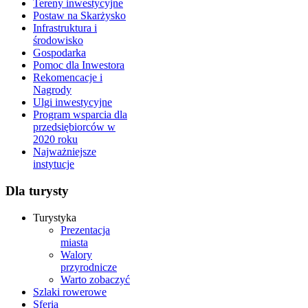
Tereny inwestycyjne
Postaw na Skarżysko
Infrastruktura i
środowisko
Gospodarka
Pomoc dla Inwestora
Rekomencacje i
Nagrody
Ulgi inwestycyjne
Program wsparcia dla
przedsiębiorców w
2020 roku
Najważniejsze
instytucje
Dla turysty
Turystyka
Prezentacja
miasta
Walory
przyrodnicze
Warto zobaczyć
Szlaki rowerowe
Sferia