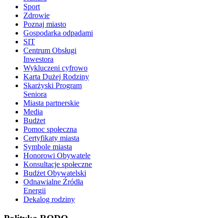
Sport
Zdrowie
Poznaj miasto
Gospodarka odpadami
SIT
Centrum Obsługi
Inwestora
Wykluczeni cyfrowo
Karta Dużej Rodziny
Skarżyski Program
Seniora
Miasta partnerskie
Media
Budżet
Pomoc społeczna
Certyfikaty miasta
Symbole miasta
Honorowi Obywatele
Konsultacje społeczne
Budżet Obywatelski
Odnawialne Źródła
Energii
Dekalog rodziny