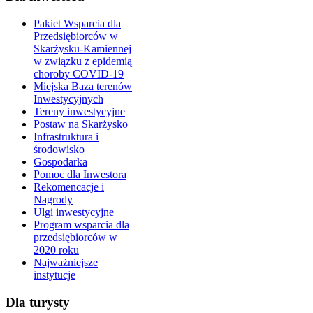
Pakiet Wsparcia dla
Przedsiębiorców w
Skarżysku-Kamiennej
w związku z epidemią
choroby COVID-19
Miejska Baza terenów
Inwestycyjnych
Tereny inwestycyjne
Postaw na Skarżysko
Infrastruktura i
środowisko
Gospodarka
Pomoc dla Inwestora
Rekomencacje i
Nagrody
Ulgi inwestycyjne
Program wsparcia dla
przedsiębiorców w
2020 roku
Najważniejsze
instytucje
Dla turysty