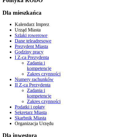
Polityka RODO
Dla mieszkańca
Kalendarz Imprez
Urząd Miasta
Szlaki rowerowe
Dane teleadresowe
Prezydent Miasta
Godziny pracy
I Z-ca Prezydenta
Zadania i
kompetencje
Zakres czynności
Numery rachunków
II Z-ca Prezydenta
Zadania i
kompetencje
Zakres czynności
Podatki i opłaty
Sekretarz Miasta
Skarbnik Miasta
Organizacja Urzędu
Dla inwestora