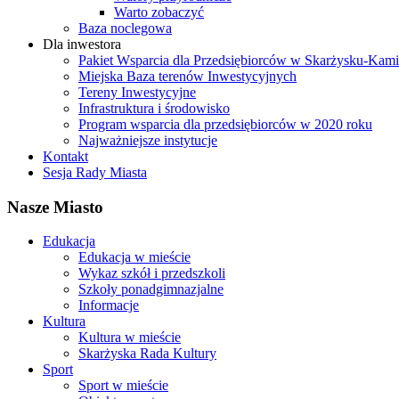
Warto zobaczyć
Baza noclegowa
Dla inwestora
Pakiet Wsparcia dla Przedsiębiorców w Skarżysku-Ka
Miejska Baza terenów Inwestycyjnych
Tereny Inwestycyjne
Infrastruktura i środowisko
Program wsparcia dla przedsiębiorców w 2020 roku
Najważniejsze instytucje
Kontakt
Sesja Rady Miasta
Nasze Miasto
Edukacja
Edukacja w mieście
Wykaz szkół i przedszkoli
Szkoły ponadgimnazjalne
Informacje
Kultura
Kultura w mieście
Skarżyska Rada Kultury
Sport
Sport w mieście