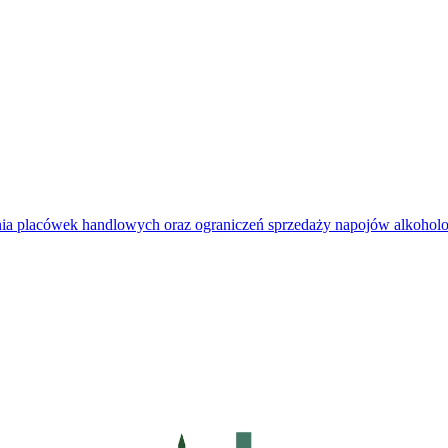
kania placówek handlowych oraz ograniczeń sprzedaży napojów alkoh