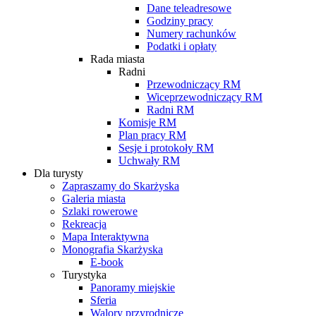
Dane teleadresowe
Godziny pracy
Numery rachunków
Podatki i opłaty
Rada miasta
Radni
Przewodniczący RM
Wiceprzewodniczący RM
Radni RM
Komisje RM
Plan pracy RM
Sesje i protokoły RM
Uchwały RM
Dla turysty
Zapraszamy do Skarżyska
Galeria miasta
Szlaki rowerowe
Rekreacja
Mapa Interaktywna
Monografia Skarżyska
E-book
Turystyka
Panoramy miejskie
Sferia
Walory przyrodnicze