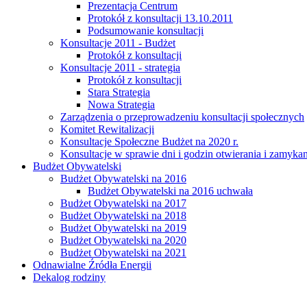
Prezentacja Centrum
Protokół z konsultacji 13.10.2011
Podsumowanie konsultacji
Konsultacje 2011 - Budżet
Protokół z konsultacji
Konsultacje 2011 - strategia
Protokół z konsultacji
Stara Strategia
Nowa Strategia
Zarządzenia o przeprowadzeniu konsultacji społecznych
Komitet Rewitalizacji
Konsultacje Społeczne Budżet na 2020 r.
Konsultacje w sprawie dni i godzin otwierania i zamy
Budżet Obywatelski
Budżet Obywatelski na 2016
Budżet Obywatelski na 2016 uchwała
Budżet Obywatelski na 2017
Budżet Obywatelski na 2018
Budżet Obywatelski na 2019
Budżet Obywatelski na 2020
Budżet Obywatelski na 2021
Odnawialne Źródła Energii
Dekalog rodziny