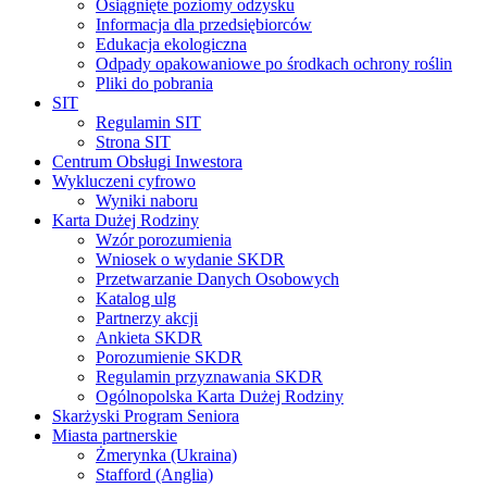
Osiągnięte poziomy odzysku
Informacja dla przedsiębiorców
Edukacja ekologiczna
Odpady opakowaniowe po środkach ochrony roślin
Pliki do pobrania
SIT
Regulamin SIT
Strona SIT
Centrum Obsługi Inwestora
Wykluczeni cyfrowo
Wyniki naboru
Karta Dużej Rodziny
Wzór porozumienia
Wniosek o wydanie SKDR
Przetwarzanie Danych Osobowych
Katalog ulg
Partnerzy akcji
Ankieta SKDR
Porozumienie SKDR
Regulamin przyznawania SKDR
Ogólnopolska Karta Dużej Rodziny
Skarżyski Program Seniora
Miasta partnerskie
Żmerynka (Ukraina)
Stafford (Anglia)