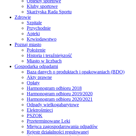
Obiekty sportowe
Kluby sportowe
Skarżyska Rada Sportu
Zdrowie
Szpitale
Przychodnie
Apteki
Krwiodawstwo
Poznaj miasto
Położenie
Historia i teraźniejszość
Miasto w liczbach
Gospodarka odpadami
Baza danych o produktach i opakowaniach (BDO)
Akty prawne
Opłaty
Harmonogram odbioru 2018
Harmonogram odbioru 2019/2020
Harmonogram odbioru 2020/2021
Odpady wielkogabarytowe
Elektrośmieci
PSZOK
Przeterminowane Leki
Miejsca zagospodarowania odpadów
Rejestr działalności regulowanej