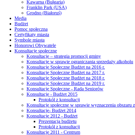
Kawarna (Bułgaria)
Franklin Park (USA)
Grodno (Białoruś)
Media
Budżet
Pomoc społeczna
Certyfikaty miasta
Symbole miasta
Honorowi Obywatele
Konsultacje społeczne
Konsultacje – strategia promocji gminy
Konsultacje w sprawie ograniczania sprzedaży alkoholu
Konsultacje Społeczne Budżet na 2016 r.
Konsultacje Społeczne Budżet na 2017 r.
Konsultacje Społeczne Budżet na 2018 r.
Konsultacje Społeczne Budżet na 2019 r.
Konsultacje Społeczne - Rada Seniorów
Konsultacje - Budżet 2015
Protokół z konsultacji
Konsultacje społeczne w sprawie wyznaczenia obszaru z
Konsultacje- Budżet 2014
Konsultacje 2012 - Budżet
Prezentacja budżetu
Protokół z konsultacji
Konsultacje 2011 - Centrum