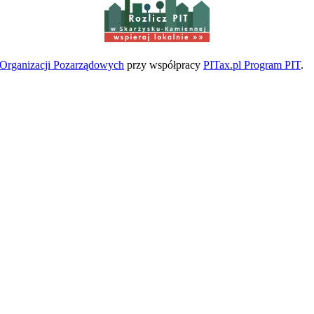
w Skarżysku-Kamiennej
a Organizacji Pozarządowych
przy współpracy
PITax.pl Program PIT
.