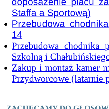
doposażenie placu za
Staffa a Sportową)
Przebudowa chodnika
14
Przebudowa chodnika p
Szkolną i Chałubińskieg
Zakup i montaż kamer m
Przydworcowe (latarnie p
ZACHĘCAMY DO GŁOSOWANI