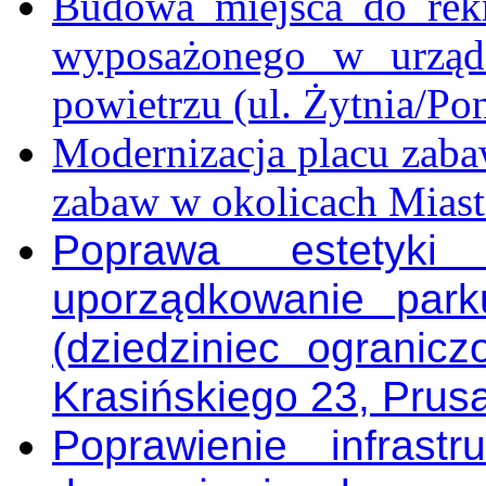
Budowa miejsca do rek
wyposażonego w urząd
powietrzu (ul. Żytnia/Po
Modernizacja placu zabaw
zabaw w okolicach Mias
Poprawa estetyki
uporządkowanie par
(dziedziniec ogranicz
Krasińskiego 23, Prusa
Poprawienie infrastr