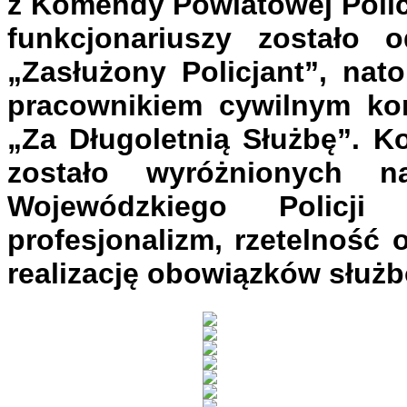
z Komendy Powiatowej Polic
funkcjonariuszy zostało
„Zasłużony Policjant”, nat
pracownikiem cywilnym ko
„Za Długoletnią Służbę”. K
zostało wyróżnionych n
Wojewódzkiego Policj
profesjonalizm, rzetelność
realizację obowiązków służ