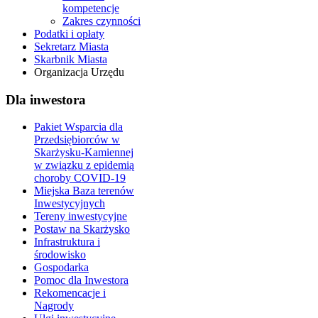
kompetencje
Zakres czynności
Podatki i opłaty
Sekretarz Miasta
Skarbnik Miasta
Organizacja Urzędu
Dla inwestora
Pakiet Wsparcia dla
Przedsiębiorców w
Skarżysku-Kamiennej
w związku z epidemią
choroby COVID-19
Miejska Baza terenów
Inwestycyjnych
Tereny inwestycyjne
Postaw na Skarżysko
Infrastruktura i
środowisko
Gospodarka
Pomoc dla Inwestora
Rekomencacje i
Nagrody