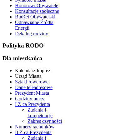
Honorowi Obywatele
Konsultacje społeczne
Budżet Obywatelski
Odnawialne Źródła
Energii
Dekalog rodziny
Polityka RODO
Dla mieszkańca
Kalendarz Imprez
Urząd Miasta
Szlaki rowerowe
Dane teleadresowe
Prezydent Miasta
Godziny pracy
I Z-ca Prezydenta
Zadania i
kompetencje
Zakres czynności
Numery rachunków
II Z-ca Prezydenta
Zadania i