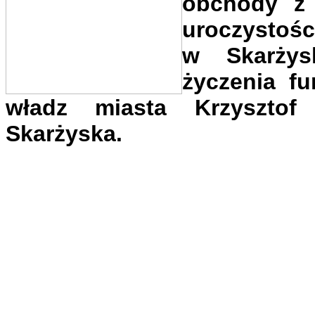
obchody z 
uroczystośc
w Skarżys
życzenia fu
władz miasta Krzysztof
Skarżyska.