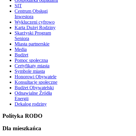
Gospodarka odpadami
SIT
Centrum Obsługi
Inwestora
Wykluczeni cyfrowo
Karta Dużej Rodziny
Skarżyski Program
Seniora
Miasta partnerskie
Media
Budżet
Pomoc społeczna
Certyfikaty miasta
Symbole miasta
Honorowi Obywatele
Konsultacje społeczne
Budżet Obywatelski
Odnawialne Źródła
Energii
Dekalog rodziny
Polityka RODO
Dla mieszkańca