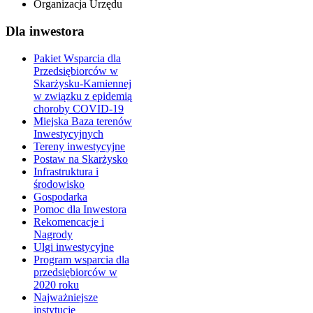
Organizacja Urzędu
Dla inwestora
Pakiet Wsparcia dla
Przedsiębiorców w
Skarżysku-Kamiennej
w związku z epidemią
choroby COVID-19
Miejska Baza terenów
Inwestycyjnych
Tereny inwestycyjne
Postaw na Skarżysko
Infrastruktura i
środowisko
Gospodarka
Pomoc dla Inwestora
Rekomencacje i
Nagrody
Ulgi inwestycyjne
Program wsparcia dla
przedsiębiorców w
2020 roku
Najważniejsze
instytucje