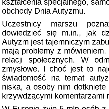
kształcenia specjalnego, sam
obchody Dnia Autyzmu.
Uczestnicy marszu pozna
dowiedzieć się m.in., jak 
Autyzm jest tajemniczym za
mają problemy z mówieniem, 
relacji społecznych. W odm
zmysłowe. I choć jest to na
świadomość na temat autyz
niska, a osoby nim dotknięte 
krzywdzącymi komentarzami n
W Europie żyje 5 mln osób z