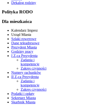
Dekalog rodziny
Polityka RODO
Dla mieszkańca
Kalendarz Imprez
Urząd Miasta
Szlaki rowerowe
Dane teleadresowe
Prezydent Miasta
Godziny pracy
I Z-ca Prezydenta
Zadania i
kompetencje
Zakres czynności
Numery rachunków
II Z-ca Prezydenta
Zadania i
kompetencje
Zakres czynności
Podatki i opłaty
Sekretarz Miasta
Skarbnik Miasta