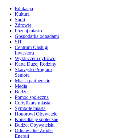
Edukacja
Kultura
Sport
Zdrowie
Poznaj miasto
Gospodarka odpadami
SIT
Centrum Obsługi
Inwestora
Wykluczeni cyfrowo
Karta Dużej Rodziny
Skarżyski Program
Seniora
Miasta partnerskie
Media
Budżet
Pomoc społeczna
Certyfikaty miasta
Symbole miasta
Honorowi Obywatele
Konsultacje społeczne
Budżet Obywatelski
Odnawialne Źródła
Energii