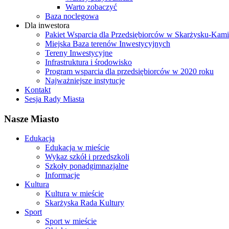
Warto zobaczyć
Baza noclegowa
Dla inwestora
Pakiet Wsparcia dla Przedsiębiorców w Skarżysku-Ka
Miejska Baza terenów Inwestycyjnych
Tereny Inwestycyjne
Infrastruktura i środowisko
Program wsparcia dla przedsiębiorców w 2020 roku
Najważniejsze instytucje
Kontakt
Sesja Rady Miasta
Nasze Miasto
Edukacja
Edukacja w mieście
Wykaz szkół i przedszkoli
Szkoły ponadgimnazjalne
Informacje
Kultura
Kultura w mieście
Skarżyska Rada Kultury
Sport
Sport w mieście