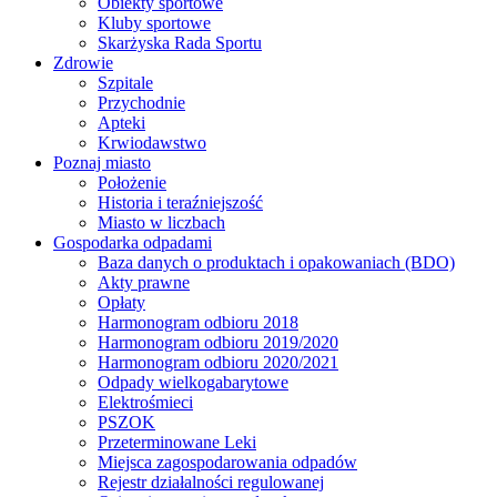
Obiekty sportowe
Kluby sportowe
Skarżyska Rada Sportu
Zdrowie
Szpitale
Przychodnie
Apteki
Krwiodawstwo
Poznaj miasto
Położenie
Historia i teraźniejszość
Miasto w liczbach
Gospodarka odpadami
Baza danych o produktach i opakowaniach (BDO)
Akty prawne
Opłaty
Harmonogram odbioru 2018
Harmonogram odbioru 2019/2020
Harmonogram odbioru 2020/2021
Odpady wielkogabarytowe
Elektrośmieci
PSZOK
Przeterminowane Leki
Miejsca zagospodarowania odpadów
Rejestr działalności regulowanej