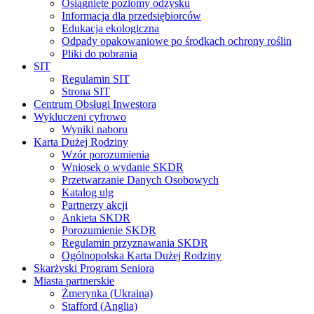
Osiągnięte poziomy odzysku
Informacja dla przedsiębiorców
Edukacja ekologiczna
Odpady opakowaniowe po środkach ochrony roślin
Pliki do pobrania
SIT
Regulamin SIT
Strona SIT
Centrum Obsługi Inwestora
Wykluczeni cyfrowo
Wyniki naboru
Karta Dużej Rodziny
Wzór porozumienia
Wniosek o wydanie SKDR
Przetwarzanie Danych Osobowych
Katalog ulg
Partnerzy akcji
Ankieta SKDR
Porozumienie SKDR
Regulamin przyznawania SKDR
Ogólnopolska Karta Dużej Rodziny
Skarżyski Program Seniora
Miasta partnerskie
Żmerynka (Ukraina)
Stafford (Anglia)