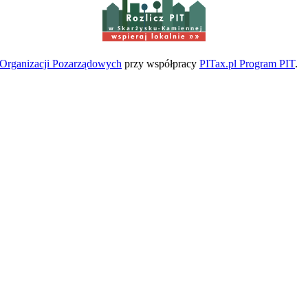
w Skarżysku-Kamiennej
a Organizacji Pozarządowych
przy współpracy
PITax.pl Program PIT
.