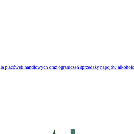
kania placówek handlowych oraz ograniczeń sprzedaży napojów alkoh