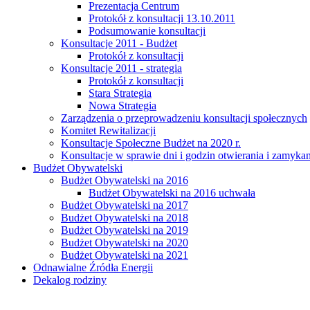
Prezentacja Centrum
Protokół z konsultacji 13.10.2011
Podsumowanie konsultacji
Konsultacje 2011 - Budżet
Protokół z konsultacji
Konsultacje 2011 - strategia
Protokół z konsultacji
Stara Strategia
Nowa Strategia
Zarządzenia o przeprowadzeniu konsultacji społecznych
Komitet Rewitalizacji
Konsultacje Społeczne Budżet na 2020 r.
Konsultacje w sprawie dni i godzin otwierania i zamy
Budżet Obywatelski
Budżet Obywatelski na 2016
Budżet Obywatelski na 2016 uchwała
Budżet Obywatelski na 2017
Budżet Obywatelski na 2018
Budżet Obywatelski na 2019
Budżet Obywatelski na 2020
Budżet Obywatelski na 2021
Odnawialne Źródła Energii
Dekalog rodziny