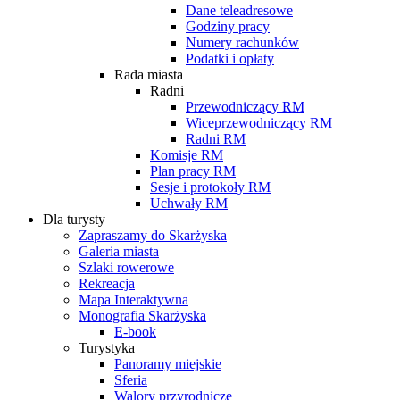
Dane teleadresowe
Godziny pracy
Numery rachunków
Podatki i opłaty
Rada miasta
Radni
Przewodniczący RM
Wiceprzewodniczący RM
Radni RM
Komisje RM
Plan pracy RM
Sesje i protokoły RM
Uchwały RM
Dla turysty
Zapraszamy do Skarżyska
Galeria miasta
Szlaki rowerowe
Rekreacja
Mapa Interaktywna
Monografia Skarżyska
E-book
Turystyka
Panoramy miejskie
Sferia
Walory przyrodnicze