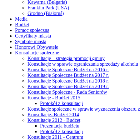
Kawarna (Bułgaria)
Franklin Park (USA)
Grodno (Białoruś)
Media
Budżet
Pomoc społeczna
Certyfikaty miasta
Symbole miasta
Honorowi Obywatele
Konsultacje społeczne
Konsultacje – strategia promocji gminy
Konsultacje w sprawie ograniczania sprzedaży alkoholu
Konsultacje Społeczne Budżet na 2016 r.
Konsultacje Społeczne Budżet na 2017 r.
Konsultacje Społeczne Budżet na 2018 r.
Konsultacje Społeczne Budżet na 2019 r.
Konsultacje Społeczne - Rada Seniorów
Konsultacje - Budżet 2015
Protokół z konsultacji
Konsultacje społeczne w sprawie wyznaczenia obszaru z
Konsultacje- Budżet 2014
Konsultacje 2012 - Budżet
Prezentacja budżetu
Protokół z konsultacji
Konsultacje 2011 - Centrum