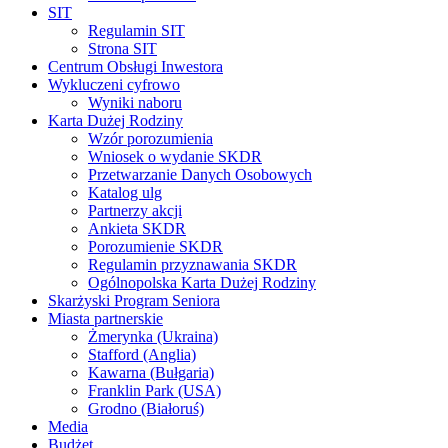
SIT
Regulamin SIT
Strona SIT
Centrum Obsługi Inwestora
Wykluczeni cyfrowo
Wyniki naboru
Karta Dużej Rodziny
Wzór porozumienia
Wniosek o wydanie SKDR
Przetwarzanie Danych Osobowych
Katalog ulg
Partnerzy akcji
Ankieta SKDR
Porozumienie SKDR
Regulamin przyznawania SKDR
Ogólnopolska Karta Dużej Rodziny
Skarżyski Program Seniora
Miasta partnerskie
Żmerynka (Ukraina)
Stafford (Anglia)
Kawarna (Bułgaria)
Franklin Park (USA)
Grodno (Białoruś)
Media
Budżet