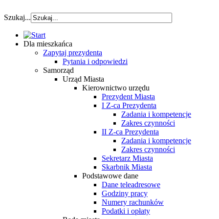
szybka pozyczka
Szukaj...
Dla mieszkańca
Zapytaj prezydenta
Pytania i odpowiedzi
Samorząd
Urząd Miasta
Kierownictwo urzędu
Prezydent Miasta
I Z-ca Prezydenta
Zadania i kompetencje
Zakres czynności
II Z-ca Prezydenta
Zadania i kompetencje
Zakres czynności
Sekretarz Miasta
Skarbnik Miasta
Podstawowe dane
Dane teleadresowe
Godziny pracy
Numery rachunków
Podatki i opłaty