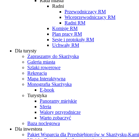
Rada miasta
Radni
Przewodniczący RM
Wiceprzewodniczący RM
Radni RM
Komisje RM
Plan pracy RM
Sesje i protokoły RM
Uchwały RM
Dla turysty
Zapraszamy do Skarżyska
Galeria miasta
Szlaki rowerowe
Rekreacja
Mapa Interaktywna
Monografia Skarżyska
E-book
Turystyka
Panoramy miejskie
Sferia
Walory przyrodnicze
Warto zobaczyć
Baza noclegowa
Dla inwestora
Pakiet Wsparcia dla Przedsiębiorców w Skarżysku-Ka