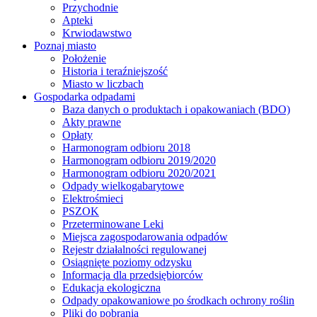
Przychodnie
Apteki
Krwiodawstwo
Poznaj miasto
Położenie
Historia i teraźniejszość
Miasto w liczbach
Gospodarka odpadami
Baza danych o produktach i opakowaniach (BDO)
Akty prawne
Opłaty
Harmonogram odbioru 2018
Harmonogram odbioru 2019/2020
Harmonogram odbioru 2020/2021
Odpady wielkogabarytowe
Elektrośmieci
PSZOK
Przeterminowane Leki
Miejsca zagospodarowania odpadów
Rejestr działalności regulowanej
Osiągnięte poziomy odzysku
Informacja dla przedsiębiorców
Edukacja ekologiczna
Odpady opakowaniowe po środkach ochrony roślin
Pliki do pobrania