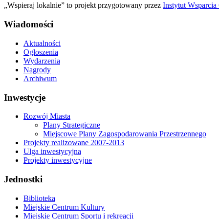
„Wspieraj lokalnie” to projekt przygotowany przez
Instytut Wsparci
Wiadomości
Aktualności
Ogłoszenia
Wydarzenia
Nagrody
Archiwum
Inwestycje
Rozwój Miasta
Plany Strategiczne
Miejscowe Plany Zagospodarowania Przestrzennego
Projekty realizowane 2007-2013
Ulga inwestycyjna
Projekty inwestycyjne
Jednostki
Biblioteka
Miejskie Centrum Kultury
Miejskie Centrum Sportu i rekreacji