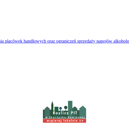
kania placówek handlowych oraz ograniczeń sprzedaży napojów alkoh
w Skarżysku-Kamiennej