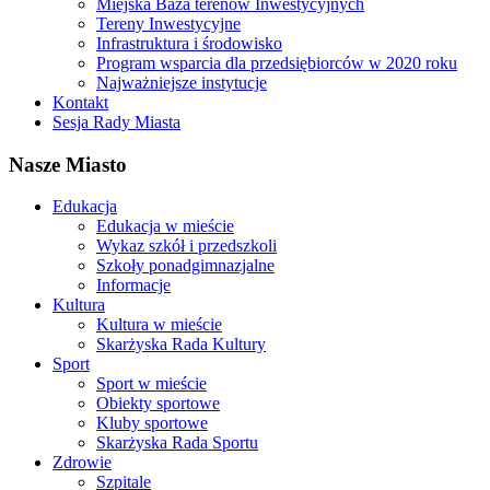
Miejska Baza terenów Inwestycyjnych
Tereny Inwestycyjne
Infrastruktura i środowisko
Program wsparcia dla przedsiębiorców w 2020 roku
Najważniejsze instytucje
Kontakt
Sesja Rady Miasta
Nasze Miasto
Edukacja
Edukacja w mieście
Wykaz szkół i przedszkoli
Szkoły ponadgimnazjalne
Informacje
Kultura
Kultura w mieście
Skarżyska Rada Kultury
Sport
Sport w mieście
Obiekty sportowe
Kluby sportowe
Skarżyska Rada Sportu
Zdrowie
Szpitale