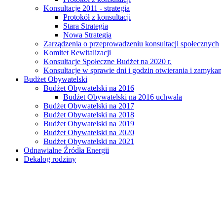
Konsultacje 2011 - strategia
Protokół z konsultacji
Stara Strategia
Nowa Strategia
Zarządzenia o przeprowadzeniu konsultacji społecznych
Komitet Rewitalizacji
Konsultacje Społeczne Budżet na 2020 r.
Konsultacje w sprawie dni i godzin otwierania i zamy
Budżet Obywatelski
Budżet Obywatelski na 2016
Budżet Obywatelski na 2016 uchwała
Budżet Obywatelski na 2017
Budżet Obywatelski na 2018
Budżet Obywatelski na 2019
Budżet Obywatelski na 2020
Budżet Obywatelski na 2021
Odnawialne Źródła Energii
Dekalog rodziny