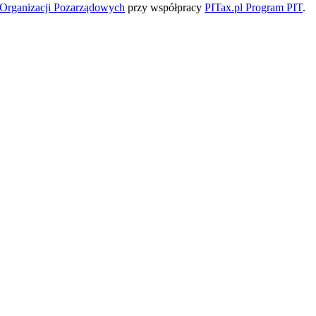
a Organizacji Pozarządowych
przy współpracy
PITax.pl Program PIT
.