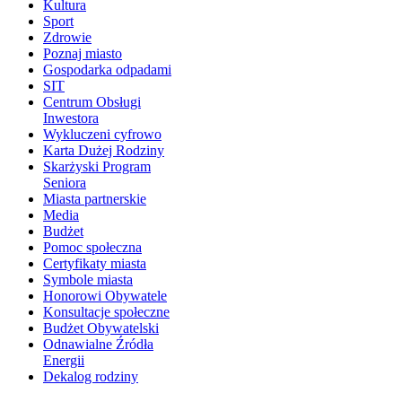
Kultura
Sport
Zdrowie
Poznaj miasto
Gospodarka odpadami
SIT
Centrum Obsługi
Inwestora
Wykluczeni cyfrowo
Karta Dużej Rodziny
Skarżyski Program
Seniora
Miasta partnerskie
Media
Budżet
Pomoc społeczna
Certyfikaty miasta
Symbole miasta
Honorowi Obywatele
Konsultacje społeczne
Budżet Obywatelski
Odnawialne Źródła
Energii
Dekalog rodziny