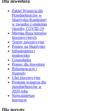
Dla inwestora
Pakiet Wsparcia dla
Przedsiębiorców w
Skarżysku-Kamiennej
w związku z epidemią
choroby COVID-19
Miejska Baza terenów
Inwestycyjnych
Tereny inwestycyjne
Postaw na Skarżysko
Infrastruktura i
środowisko
Gospodarka
Pomoc dla Inwestora
Rekomencacje i
Nagrody
Ulgi inwestycyjne
Program wsparcia dla
przedsiębiorców w
2020 roku
Najważniejsze
instytucje
Dla turysty