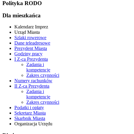
Polityka RODO
Dla mieszkańca
Kalendarz Imprez
Urząd Miasta
Szlaki rowerowe
Dane teleadresowe
Prezydent Miasta
Godziny pracy
I Z-ca Prezydenta
Zadania i
kompetencje
Zakres czynności
Numery rachunków
II Z-ca Prezydenta
Zadania i
kompetencje
Zakres czynności
Podatki i opłaty
Sekretarz Miasta
Skarbnik Miasta
Organizacja Urzędu