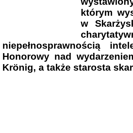
wystawiony
którym wys
w Skarżys
charyta
niepełnosprawnością inte
Honorowy nad wydarzeniem
Krönig, a także starosta ska