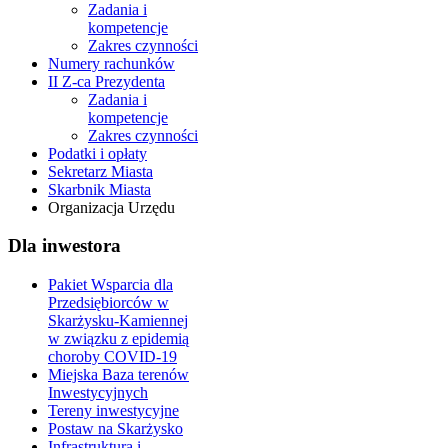
Zadania i
kompetencje
Zakres czynności
Numery rachunków
II Z-ca Prezydenta
Zadania i
kompetencje
Zakres czynności
Podatki i opłaty
Sekretarz Miasta
Skarbnik Miasta
Organizacja Urzędu
Dla inwestora
Pakiet Wsparcia dla
Przedsiębiorców w
Skarżysku-Kamiennej
w związku z epidemią
choroby COVID-19
Miejska Baza terenów
Inwestycyjnych
Tereny inwestycyjne
Postaw na Skarżysko
Infrastruktura i