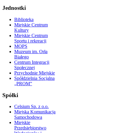
Jednostki
Biblioteka
Miejskie Centrum
Kultury
Miejskie Centrum
Sportu i rekreacji
MOPS
Muzeum im. Orła
Białego
Centrum Integracji
Społecznej
Przychodnie Miejskie
Spółdzielnia Socjalna
„PROM”
Spółki
Celsium Sp. z o.o.
Miejska Komunikacja
Samochodowa
Miejskie
Przedsiębiorstwo