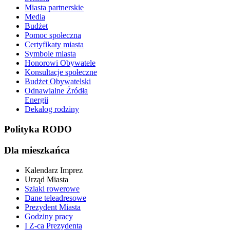
Miasta partnerskie
Media
Budżet
Pomoc społeczna
Certyfikaty miasta
Symbole miasta
Honorowi Obywatele
Konsultacje społeczne
Budżet Obywatelski
Odnawialne Źródła
Energii
Dekalog rodziny
Polityka RODO
Dla mieszkańca
Kalendarz Imprez
Urząd Miasta
Szlaki rowerowe
Dane teleadresowe
Prezydent Miasta
Godziny pracy
I Z-ca Prezydenta