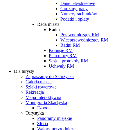
Dane teleadresowe
Godziny pracy
Numery rachunków
Podatki i opłaty
Rada miasta
Radni
Przewodniczący RM
Wiceprzewodniczący RM
Radni RM
Komisje RM
Plan pracy RM
Sesje i protokoły RM
Uchwały RM
Dla turysty
Zapraszamy do Skarżyska
Galeria miasta
Szlaki rowerowe
Rekreacja
Mapa Interaktywna
Monografia Skarżyska
E-book
Turystyka
Panoramy miejskie
Sferia
Walory przyrodnicze