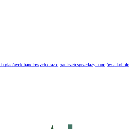
kania placówek handlowych oraz ograniczeń sprzedaży napojów alkoh