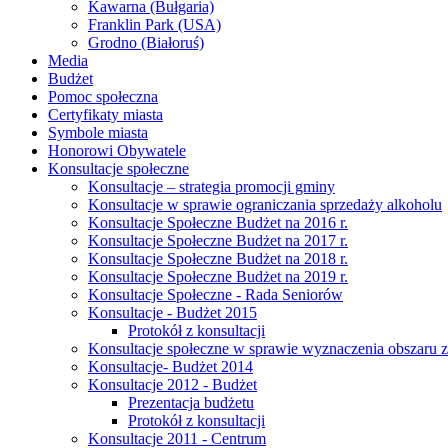
Kawarna (Bułgaria)
Franklin Park (USA)
Grodno (Białoruś)
Media
Budżet
Pomoc społeczna
Certyfikaty miasta
Symbole miasta
Honorowi Obywatele
Konsultacje społeczne
Konsultacje – strategia promocji gminy
Konsultacje w sprawie ograniczania sprzedaży alkoholu
Konsultacje Społeczne Budżet na 2016 r.
Konsultacje Społeczne Budżet na 2017 r.
Konsultacje Społeczne Budżet na 2018 r.
Konsultacje Społeczne Budżet na 2019 r.
Konsultacje Społeczne - Rada Seniorów
Konsultacje - Budżet 2015
Protokół z konsultacji
Konsultacje społeczne w sprawie wyznaczenia obszaru z
Konsultacje- Budżet 2014
Konsultacje 2012 - Budżet
Prezentacja budżetu
Protokół z konsultacji
Konsultacje 2011 - Centrum