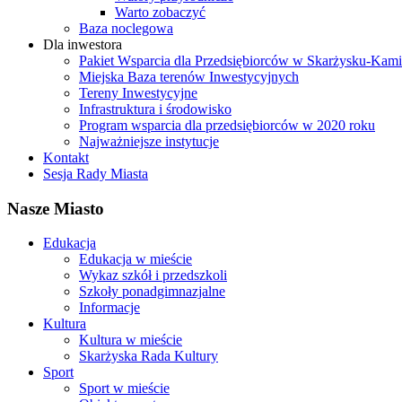
Warto zobaczyć
Baza noclegowa
Dla inwestora
Pakiet Wsparcia dla Przedsiębiorców w Skarżysku-Ka
Miejska Baza terenów Inwestycyjnych
Tereny Inwestycyjne
Infrastruktura i środowisko
Program wsparcia dla przedsiębiorców w 2020 roku
Najważniejsze instytucje
Kontakt
Sesja Rady Miasta
Nasze Miasto
Edukacja
Edukacja w mieście
Wykaz szkół i przedszkoli
Szkoły ponadgimnazjalne
Informacje
Kultura
Kultura w mieście
Skarżyska Rada Kultury
Sport
Sport w mieście