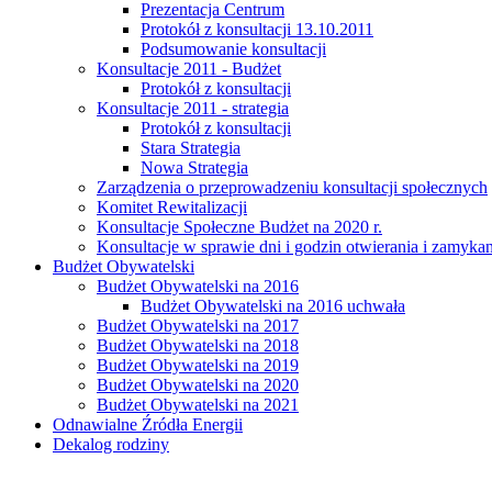
Prezentacja Centrum
Protokół z konsultacji 13.10.2011
Podsumowanie konsultacji
Konsultacje 2011 - Budżet
Protokół z konsultacji
Konsultacje 2011 - strategia
Protokół z konsultacji
Stara Strategia
Nowa Strategia
Zarządzenia o przeprowadzeniu konsultacji społecznych
Komitet Rewitalizacji
Konsultacje Społeczne Budżet na 2020 r.
Konsultacje w sprawie dni i godzin otwierania i zamy
Budżet Obywatelski
Budżet Obywatelski na 2016
Budżet Obywatelski na 2016 uchwała
Budżet Obywatelski na 2017
Budżet Obywatelski na 2018
Budżet Obywatelski na 2019
Budżet Obywatelski na 2020
Budżet Obywatelski na 2021
Odnawialne Źródła Energii
Dekalog rodziny