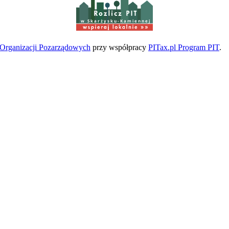
w Skarżysku-Kamiennej
a Organizacji Pozarządowych
przy współpracy
PITax.pl Program PIT
.