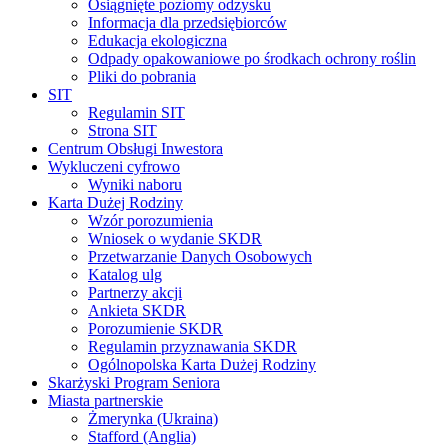
Osiągnięte poziomy odzysku
Informacja dla przedsiębiorców
Edukacja ekologiczna
Odpady opakowaniowe po środkach ochrony roślin
Pliki do pobrania
SIT
Regulamin SIT
Strona SIT
Centrum Obsługi Inwestora
Wykluczeni cyfrowo
Wyniki naboru
Karta Dużej Rodziny
Wzór porozumienia
Wniosek o wydanie SKDR
Przetwarzanie Danych Osobowych
Katalog ulg
Partnerzy akcji
Ankieta SKDR
Porozumienie SKDR
Regulamin przyznawania SKDR
Ogólnopolska Karta Dużej Rodziny
Skarżyski Program Seniora
Miasta partnerskie
Żmerynka (Ukraina)
Stafford (Anglia)