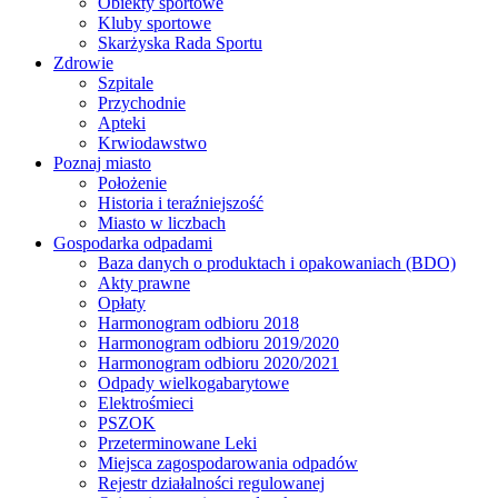
Obiekty sportowe
Kluby sportowe
Skarżyska Rada Sportu
Zdrowie
Szpitale
Przychodnie
Apteki
Krwiodawstwo
Poznaj miasto
Położenie
Historia i teraźniejszość
Miasto w liczbach
Gospodarka odpadami
Baza danych o produktach i opakowaniach (BDO)
Akty prawne
Opłaty
Harmonogram odbioru 2018
Harmonogram odbioru 2019/2020
Harmonogram odbioru 2020/2021
Odpady wielkogabarytowe
Elektrośmieci
PSZOK
Przeterminowane Leki
Miejsca zagospodarowania odpadów
Rejestr działalności regulowanej