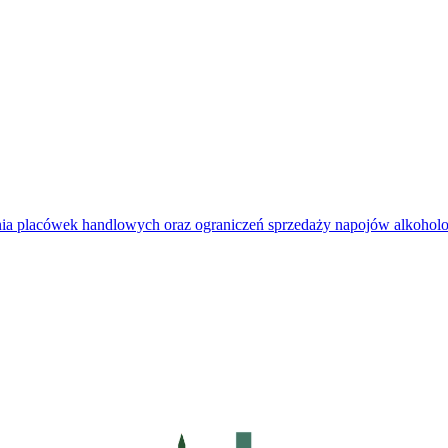
kania placówek handlowych oraz ograniczeń sprzedaży napojów alkoh