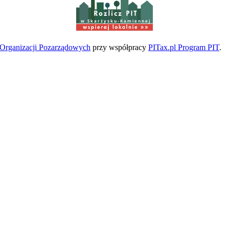
w Skarżysku-Kamiennej
a Organizacji Pozarządowych
przy współpracy
PITax.pl Program PIT
.