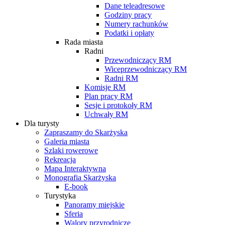
Dane teleadresowe
Godziny pracy
Numery rachunków
Podatki i opłaty
Rada miasta
Radni
Przewodniczący RM
Wiceprzewodniczący RM
Radni RM
Komisje RM
Plan pracy RM
Sesje i protokoły RM
Uchwały RM
Dla turysty
Zapraszamy do Skarżyska
Galeria miasta
Szlaki rowerowe
Rekreacja
Mapa Interaktywna
Monografia Skarżyska
E-book
Turystyka
Panoramy miejskie
Sferia
Walory przyrodnicze