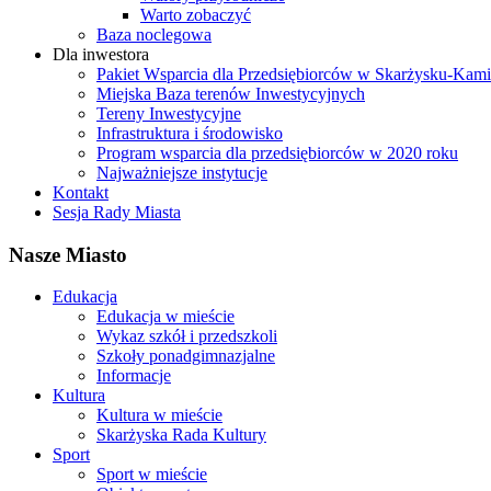
Warto zobaczyć
Baza noclegowa
Dla inwestora
Pakiet Wsparcia dla Przedsiębiorców w Skarżysku-Ka
Miejska Baza terenów Inwestycyjnych
Tereny Inwestycyjne
Infrastruktura i środowisko
Program wsparcia dla przedsiębiorców w 2020 roku
Najważniejsze instytucje
Kontakt
Sesja Rady Miasta
Nasze Miasto
Edukacja
Edukacja w mieście
Wykaz szkół i przedszkoli
Szkoły ponadgimnazjalne
Informacje
Kultura
Kultura w mieście
Skarżyska Rada Kultury
Sport
Sport w mieście