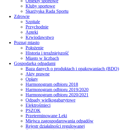
Obiekty sportowe
Kluby sportowe
Skarżyska Rada Sportu
Zdrowie
Szpitale
Przychodnie
Apteki
Krwiodawstwo
Poznaj miasto
Położenie
Historia i teraźniejszość
Miasto w liczbach
Gospodarka odpadami
Baza danych o produktach i opakowaniach (BDO)
Akty prawne
Opłaty
Harmonogram odbioru 2018
Harmonogram odbioru 2019/2020
Harmonogram odbioru 2020/2021
Odpady wielkogabarytowe
Elektrośmieci
PSZOK
Przeterminowane Leki
Miejsca zagospodarowania odpadów
Rejestr działalności regulowanej