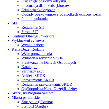
Osiągnięte poziomy odzysku
Informacja dla przedsiębiorców
Edukacja ekologiczna
Odpady opakowaniowe po środkach ochrony roślin
Pliki do pobrania
SIT
Regulamin SIT
Strona SIT
Centrum Obsługi Inwestora
Wykluczeni cyfrowo
Wyniki naboru
Karta Dużej Rodziny
Wzór porozumienia
Wniosek o wydanie SKDR
Przetwarzanie Danych Osobowych
Katalog ulg
Partnerzy akcji
Ankieta SKDR
Porozumienie SKDR
Regulamin przyznawania SKDR
Ogólnopolska Karta Dużej Rodziny
Skarżyski Program Seniora
Miasta partnerskie
Żmerynka (Ukraina)
Stafford (Anglia)