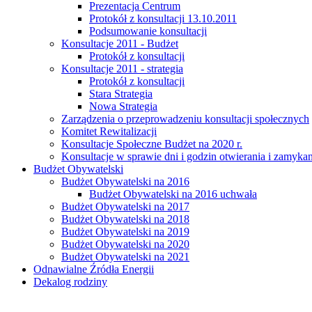
Prezentacja Centrum
Protokół z konsultacji 13.10.2011
Podsumowanie konsultacji
Konsultacje 2011 - Budżet
Protokół z konsultacji
Konsultacje 2011 - strategia
Protokół z konsultacji
Stara Strategia
Nowa Strategia
Zarządzenia o przeprowadzeniu konsultacji społecznych
Komitet Rewitalizacji
Konsultacje Społeczne Budżet na 2020 r.
Konsultacje w sprawie dni i godzin otwierania i zamy
Budżet Obywatelski
Budżet Obywatelski na 2016
Budżet Obywatelski na 2016 uchwała
Budżet Obywatelski na 2017
Budżet Obywatelski na 2018
Budżet Obywatelski na 2019
Budżet Obywatelski na 2020
Budżet Obywatelski na 2021
Odnawialne Źródła Energii
Dekalog rodziny