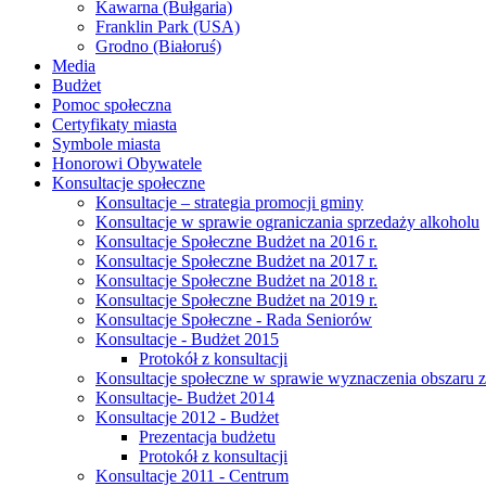
Kawarna (Bułgaria)
Franklin Park (USA)
Grodno (Białoruś)
Media
Budżet
Pomoc społeczna
Certyfikaty miasta
Symbole miasta
Honorowi Obywatele
Konsultacje społeczne
Konsultacje – strategia promocji gminy
Konsultacje w sprawie ograniczania sprzedaży alkoholu
Konsultacje Społeczne Budżet na 2016 r.
Konsultacje Społeczne Budżet na 2017 r.
Konsultacje Społeczne Budżet na 2018 r.
Konsultacje Społeczne Budżet na 2019 r.
Konsultacje Społeczne - Rada Seniorów
Konsultacje - Budżet 2015
Protokół z konsultacji
Konsultacje społeczne w sprawie wyznaczenia obszaru z
Konsultacje- Budżet 2014
Konsultacje 2012 - Budżet
Prezentacja budżetu
Protokół z konsultacji
Konsultacje 2011 - Centrum